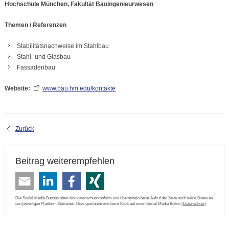
Hochschule München, Fakultät Bauingenieurwesen
Themen / Referenzen
Stabilitätsnachweise im Stahlbau
Stahl- und Glasbau
Fassadenbau
Website:
www.bau.hm.edu/kontakte
Zurück
Beitrag weiterempfehlen
Die Social Media Buttons oben sind datenschutzkonform und übermitteln beim Aufruf der Seite noch keine Daten an
den jeweiligen Plattform-Betreiber. Dies geschieht erst beim Klick auf einen Social Media Button (
Datenschutz
).