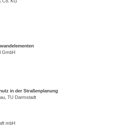
 Co. KG
G
zwandelementen
al GmbH
hutz in der Straßenplanung
gebau, TU Darmstadt
aft mbH