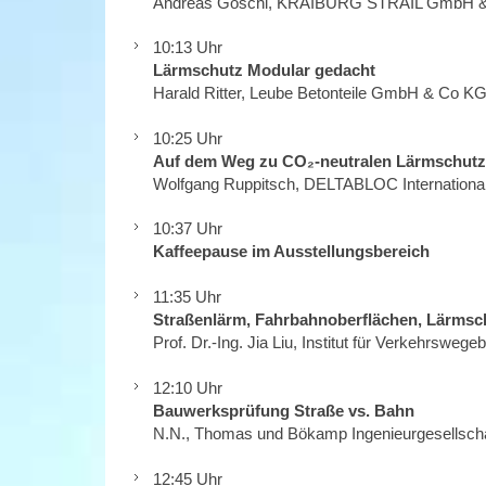
Andreas Göschl, KRAIBURG STRAIL GmbH &
10:13 Uhr
Lärmschutz Modular gedacht
Harald Ritter, Leube Betonteile GmbH & Co K
10:25 Uhr
Auf dem Weg zu CO₂-neutralen Lärmschut
Wolfgang Ruppitsch, DELTABLOC Internation
10:37 Uhr
Kaffeepause im Ausstellungsbereich
11:35 Uhr
Straßenlärm, Fahrbahnoberflächen, Lärmsc
Prof. Dr.-Ing. Jia Liu, Institut für Verkehrswe
12:10 Uhr
Bauwerksprüfung Straße vs. Bahn
N.N., Thomas und Bökamp Ingenieurgesellsch
12:45 Uhr