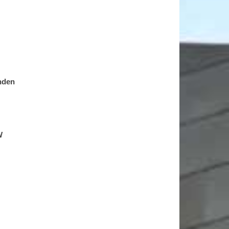
nden
W