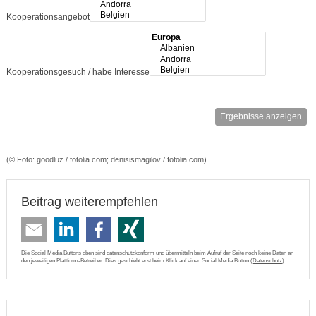
Kooperationsangebot
Kooperationsgesuch / habe Interesse
Ergebnisse anzeigen
(© Foto: goodluz / fotolia.com; denisismagilov / fotolia.com)
Beitrag weiterempfehlen
Die Social Media Buttons oben sind datenschutzkonform und übermitteln beim Aufruf der Seite noch keine Daten an
den jeweiligen Plattform-Betreiber. Dies geschieht erst beim Klick auf einen Social Media Button (
Datenschutz
).