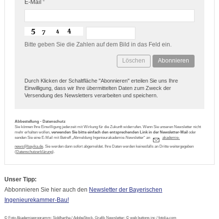
E-Mail
*
Bitte geben Sie die Zahlen auf dem Bild in das Feld ein.
Löschen
Abonnieren
Durch Klicken der Schaltfläche "Abonnieren" erteilen Sie uns Ihre
Einwilligung, dass wir Ihre übermittelten Daten zum Zweck der
Versendung des Newsletters verarbeiten und speichern.
Abbestellung - Datenschutz
Sie können Ihre Einwilligung jederzeit mit Wirkung für die Zukunft widerrufen. Wenn Sie unseren Newsletter nicht
mehr erhalten wollen,
verwenden Sie bitte einfach den entsprechenden Link in der Newsletter-Mail
oder
senden Sie eine E-Mail mit Betreff „Abmeldung Ingenieurakademie-Newsletter“ an
k
d
m
-
n
ws
b
y
k
d
. Sie werden dann sofort abgemeldet. Ihre Daten werden keinesfalls an Dritte weitergegeben
(
Datenschutzerklärung
).
Unser Tipp:
Abbonnieren Sie hier auch den
Newsletter der Bayerischen
Ingenieurekammer-Bau!
© Foto Akademieprogramm: Siddhartha / AdobeStock, Grafik Newsletter: © web buttons inc / fotolia.com