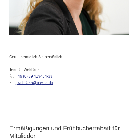
Gerne berate ich Sie persönlich!
Jennifer Wohlfarth
+49 (0) 89 419434-33
j
w
hlf
rth
b
y
k
d
Ermäßigungen und Frühbucherrabatt für
Mitglieder