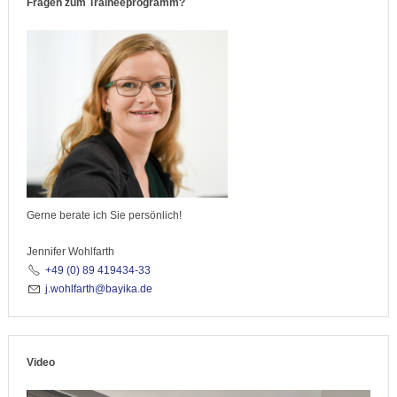
Fragen zum Traineeprogramm?
Gerne berate ich Sie persönlich!
Jennifer Wohlfarth
+49 (0) 89 419434-33
j
w
hlf
rth
b
y
k
d
Video