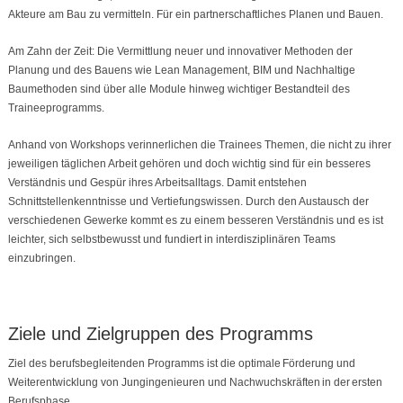
Akteure am Bau zu vermitteln. Für ein partnerschaftliches Planen und Bauen.
Am Zahn der Zeit: Die Vermittlung n
eue
r
und innovative
r
Methoden
der
Planung und des Bauens
wie
Lean Management, BIM und Nachhaltige
Baumethoden
sind
über alle Module hinweg w
ichtiger Bestandteil des
Traineeprogramms
.
Anhand von Workshops
verinnerlichen
die Trainees Themen, die nicht zu
ihrer
jeweiligen
täglichen Arbeit gehören
und doch wichtig sind für ein besseres
Verständnis
und
Gespür ihres Arbeitsalltags
. Damit entstehen
Schnittstellenkenntnisse und Vertiefungswissen. Durch den Austausch der
verschiedenen Gewerke kommt es zu einem besseren Verständnis und es ist
leichter, sich selbstbewusst und fundiert in interdisziplinären Teams
einzubringen.
Ziele und Zielgruppen des Programms
Ziel des berufsbegleitenden Programms ist die
optimale Förderung und
Weiterentwicklung von Jungingenieuren und Nachwuchskräften
in der
ersten
Berufsphase
.