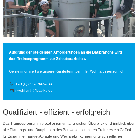
Aufgrund der steigenden Anforderungen an die Baubranche wird
das Traineeprogramm zur Zeit überarbeitet.
Gerne informiert sie unsere Kursleiterin Jennifer Wohlfarth persönlich:
+49 (0) 89 419434-33
j
w
hlf
rth
b
y
k
d
Qualifiziert - effizient - erfolgreich
Das Traineeprogramm bietet einen umfangreichen
Überblick und Einblick über
alle Planungs- und Bauphasen
des Bauwesens
, um den Trainees ein Gefühl
für Zusammenhänge, Abläufe und Wechselwirkungen unterschiedlicher