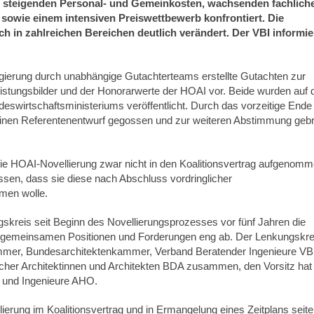
it steigenden Personal- und Gemeinkosten, wachsenden fachlich
owie einem intensiven Preiswettbewerb konfrontiert. Die
 in zahlreichen Bereichen deutlich verändert. Der VBI informie
egierung durch unabhängige Gutachterteams erstellte Gutachten zur
Leistungsbilder und der Honorarwerte der HOAI vor. Beide wurden auf 
wirtschaftsministeriums veröffentlicht. Durch das vorzeitige Ende
einen Referentenentwurf gegossen und zur weiteren Abstimmung geb
die HOAI-Novellierung zwar nicht in den Koalitionsvertrag aufgenomm
sen, dass sie diese nach Abschluss vordringlicher
men wolle.
gskreis seit Beginn des Novellierungsprozesses vor fünf Jahren die
ie gemeinsamen Positionen und Forderungen eng ab. Der Lenkungskre
mmer, Bundesarchitektenkammer, Verband Beratender Ingenieure VBI
er Architektinnen und Architekten BDA zusammen, den Vorsitz hat
n und Ingenieure AHO.
erung im Koalitionsvertrag und in Ermangelung eines Zeitplans seit