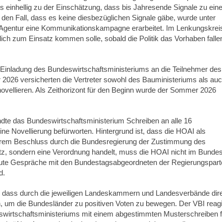
 einhellig zu der Einschätzung, dass bis Jahresende Signale zu eine
den Fall, dass es keine diesbezüglichen Signale gäbe, wurde unter
ne Agentur eine Kommunikationskampagne erarbeitet. Im Lenkungskrei
ich zum Einsatz kommen solle, sobald die Politik das Vorhaben falle
Einladung des Bundeswirtschaftsministeriums an die Teilnehmer des
2026 versicherten die Vertreter sowohl des Bauministeriums als au
novellieren. Als Zeithorizont für den Beginn wurde der Sommer 2026
dte das Bundeswirtschaftsministerium Schreiben an alle 16
ine Novellierung befürworten. Hintergrund ist, dass die HOAI als
rem Beschluss durch die Bundesregierung der Zustimmung des
tz, sondern eine Verordnung handelt, muss die HOAI nicht im Bunde
 gute Gespräche mit den Bundestagsabgeordneten der Regierungspart
d.
 dass durch die jeweiligen Landeskammern und Landesverbände dir
 um die Bundesländer zu positiven Voten zu bewegen. Der VBI reagi
wirtschaftsministeriums mit einem abgestimmten Musterschreiben f