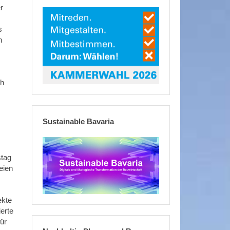
r
s
n
ch
Sustainable Bavaria
stag
eien
ekte
erte
ür