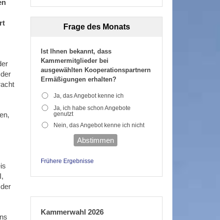
en
rt
Frage des Monats
Ist Ihnen bekannt, dass
Kammermitglieder bei
der
ausgewählten Kooperationspartnern
 der
Ermäßigungen erhalten?
racht
Ja, das Angebot kenne ich
Ja, ich habe schon Angebote
genutzt
en,
Nein, das Angebot kenne ich nicht
Abstimmen
Frühere Ergebnisse
is
,
 der
Kammerwahl 2026
ens