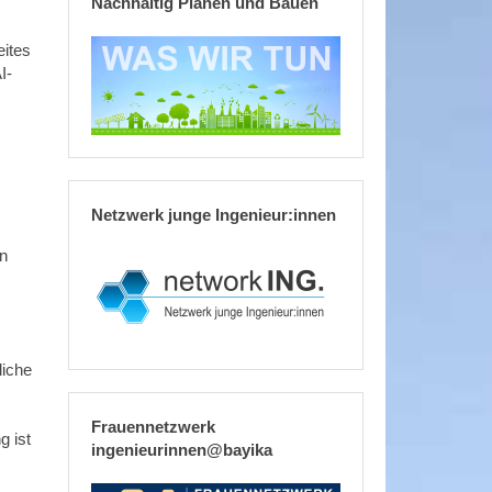
Nachhaltig Planen und Bauen
eites
I-
Netzwerk junge Ingenieur:innen
rn
liche
Frauennetzwerk
g ist
ingenieurinnen@bayika