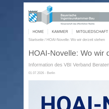
HOME
KAMMER
MITGLIEDSCHAFT 
Startseite
HOAI-Novelle: Wo wir derzeit stehen
HOAI-Novelle: Wo wir d
Information des VBI Verband Beraten
01.07.2026 - Berlin