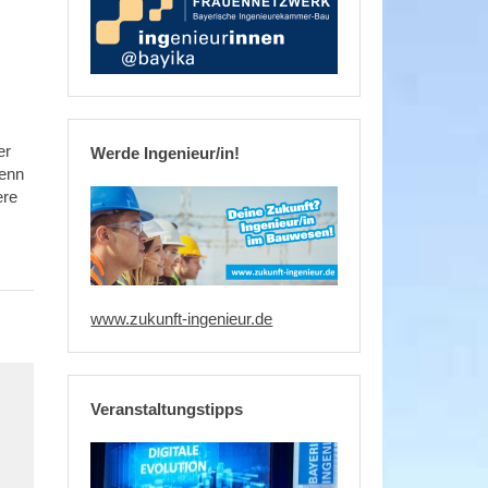
er
Werde Ingenieur/in!
Wenn
ere
www.zukunft-ingenieur.de
Veranstaltungstipps