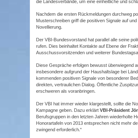
die Landesverbände, um eine einheitliche und schl
Nachdem die ersten Rückmeldungen durchweg posit
Musterschreiben griff die positiven Signale auf und
Novellierung.
Der VBI-Bundesvorstand hat parallel alle seine po
rufen. Dies beinhaltet Kontakte auf Ebene der Frak
Ausschussvorsitzenden und weiterer Bundestagsa
Diese Gespräche erfolgen bewusst überwiegend auße
insbesondere aufgrund der Haushaltslage bei Län
kommenden positiven Signale von besonderer Bede
direkten, vertraulichen Dialog. Öffentliche Zuspi
erschweren als voranbringen.
Der VBI hat immer wieder klargestellt, sollte die No
Kampagne geben. Dazu erklärt
VBI-Präsident Jör
Berufsgruppen in den letzten Jahren wiederholte 
Honorartafeln von 2013 entsprechen nicht mehr der
zwingend erforderlich.“