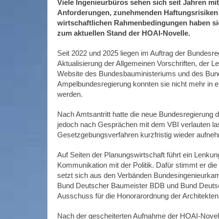
Viele Ingenieurbüros sehen sich seit Jahren m
Anforderungen, zunehmenden Haftungsrisiken s
wirtschaftlichen Rahmenbedingungen haben sich
zum aktuellen Stand der HOAI-Novelle.
Seit 2022 und 2025 liegen im Auftrag der Bundesr
Aktualisierung der Allgemeinen Vorschriften, der 
Website des Bundesbauministeriums und des Bundes
Ampelbundesregierung konnten sie nicht mehr in 
werden.
Nach Amtsantritt hatte die neue Bundesregierung 
jedoch nach Gesprächen mit dem VBI verlauten las
Gesetzgebungsverfahren kurzfristig wieder aufneh
Auf Seiten der Planungswirtschaft führt ein Lenkun
Kommunikation mit der Politik. Dafür stimmt er d
setzt sich aus den Verbänden Bundesingenieurka
Bund Deutscher Baumeister BDB und Bund Deutsch
Ausschuss für die Honorarordnung der Architekte
Nach der gescheiterten Aufnahme der HOAI-Novelli