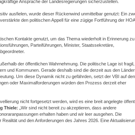
agkräftige Ansprache der Landesregierungen sicherzustellen.
iv ausfielen, wurde dieser Rückenwind unmittelbar genutzt: Ein zw
 verstärkte den politischen Appell für eine zügige Fortführung der HOA
litischen Kontakte genutzt, um das Thema wiederholt in Erinnerung zu
tionsführungen, Parteiführungen, Minister, Staatssekretäre,
bgeordneter.
rhalb der öffentlichen Wahrnehmung. Die politische Lage ist fragil,
dern und Kommunen. Gerade deshalb sind die derzeit aus den Lände
utung. Um diese Dynamik nicht zu gefährden, setzt der VBI auf den
tzungen oder Maximalforderungen würden den Prozess derzeit eher
vellierung nicht fortgesetzt werden, wird es eine breit angelegte öffent
g Thiele:
„Wir sind nicht bereit zu akzeptieren, dass andere
Honoraranpassungen erhalten haben und wir leer ausgehen. Die
 Realität und den Anforderungen des Jahres 2026. Eine Aktualisierun