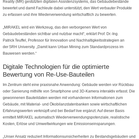
Reality (MR) gestützten digitalen Assistenzsystems, das Gebäudebestände
bewertet und damit Fachleute dabei unterstützt, den Wert verbauter Produkte
zu erfassen und ihre Wiederverwendung wirtschaftlich zu bewerten.
„MIRAKEL wird ein Werkzeug, das den verborgenen Wert von
Gebäudebeständen sichtbar und nutzbar macht“, erklärt Prof. Dr.-Ing.
Patrick Teuffel, Professor für Innovation und Nachhaltigkeitsstrategien an
der SRH University. „Damit kann Urban Mining zum Standardprozess im
Bauwesen werden.“
Digitale Technologien für die optimierte
Bewertung von Re-Use-Bauteilen
Im Zentrum steht eine praxisnahe Anwendung: Gebäude werden vor Rückbau
oder Sanierung mithilfe von Smartphone und 3D-Kamera interaktiv erfasst. Die
gewonnenen Bauteildaten werden mit vorhandenen Informationen zum
Gebäude, mit Material- und Ökobilanzdatenbanken sowie wirtschaftlichen
Erfahrungswerten verknüpft und bei Bedarf live ergänzt. Auf dieser Basis
ermittelt MIRAKEL automatisch Wiederverwendungspotenziale, realistische
Kosten, Erlöse und Umweltwirkungen wie Emissionseinsparungen.
„Unser Ansatz reduziert Informationsunsicherheiten zu Bestandsgebäuden und