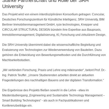
Starke Partnerschaft und Rolle der SRH
University
Das Projekt wird von einem interdisziplinären Konsortium getragen: Concular,
Deutsches Forschungszentrum für Künstliche Intelligenz, SRH University, BIM
Berliner Immobilienmanagement GmbH, ryze technologies, Knepper und
CIRCULAR STRUCTURAL DESIGN bündeln ihre Expertise aus Baupraxis,
Immobilienmanagement, Digitalisierung, KI, Forschung und zirkulärem Design.
Die SRH University übernimmt dabei die wissenschaftliche Begleitung und
Evaluierung von Technologien zur Wiederverwendung von Bauteilen. Dazu
gehören die Entwicklung von Bewertungsmethoden und die Durchführung von
Machbarkeitsstudien.
„Wir verbinden Forschung, Praxis und Lehre eng miteinander“, betont Prof. Dr.-
Ing. Patrick Teuffel. „Unsere Studierenden arbeiten direkt an aktuellen
Fragestellungen des nachhaltigen Bauens und der digitalen Transformation.“
Die Ergebnisse des Projekts fließen sowohl in die Lehre - etwa im
Masterstudiengang „Engineering and Sustainable Technology Management –
Smart Building Technologies“ - als auch in Fachpublikationen und
Konferenzbeiträge ein.