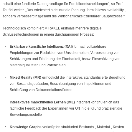
schafft eine fundierte Datengrundlage für Portfolioentscheidungen“, so Prof.
Teuffel weiter. „Das erleichtert nicht nur die Planung ‚form follows availability‘,
sondern verbessert insgesamt die Wirtschaftlichkeit zirkulärer Bauprozesse.“
Technologisch kombiniert MIRAKEL erstmals mehrere digitale
Schlüsseltechnologien in einem durchgängigen Prozess:
Erklärbare künstliche Intelligenz (XAI)
für nachvollziehbare
Empfehlungen zur Reduktion von Unsicherheiten, Verbesserung von
Schätzungen und Erhöhung der Planbarkeit, bspw. Einschätzung von
Materialqualitäten und Potenzialen
Mixed Reality (MR)
ermöglicht die interaktive, standardisierte Begehung
von Bestandsgebäuden, Beschleunigung von Inspektionen und
Schließung von Dokumentationslücken
Interaktives maschinelles Lernen (IML)
integriert kontinuierlich das
fachliche Feedback der Expert:innen vor Ort in die KI und präzisiert die
Bewertungsmodelle
Knowledge Graphs
verknüpfen strukturiert Bestands-, Material-, Kosten-