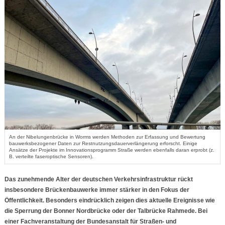
An der Nibelungenbrücke in Worms werden Methoden zur Erfassung und Bewertung
bauwerksbezogener Daten zur Restnutzungsdauerverlängerung erforscht. Einige
Ansätze der Projekte im Innovationsprogramm Straße werden ebenfalls daran erprobt (z.
B. verteilte faseroptische Sensoren).
Das zunehmende Alter der deutschen Verkehrsinfrastruktur rückt
insbesondere Brückenbauwerke immer stärker in den Fokus der
Öffentlichkeit. Besonders eindrücklich zeigen dies aktuelle Ereignisse wie
die Sperrung der Bonner Nordbrücke oder der Talbrücke Rahmede. Bei
einer Fachveranstaltung der Bundesanstalt für Straßen- und