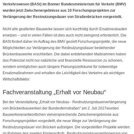
Verkehrswesen (BASt) im Bonner Bundesministerium für Verkehr (BMV)
wurden jetzt Zwischenergebnisse aus 10 Forschungsprojekten zur
Verlängerung der Restnutzungsdauer von Straßenbrücken vorgestellt.
Nicht alle gealterten Bauwerke lassen sich kurzfristig durch Ersatzneubauten
ersetzen – und in vielen Fällen ist dies auch nicht zwingend erforderlich. Die
BASt fördert daher im Auftrag des BMV gezielt Forschungsprojekte, die neue
Möglichkeiten zur Verlängerung der Restnutzungsdauer bestehender
Brückenbauwerke erschließen. Die dabei entstehenden Maßnahmen haben
das Potenzial nicht nur natürliche und finanzielle Ressourcen zu schonen,
sondern ermöglichen auch längere Planungszeiträume für notwendige
Ersatzmaßnahmen und erhalten die Leichtigkeit des Verkehrs als wichtigen
Wirtschaftsfaktor.
Fachveranstaltung „Erhalt vor Neubau“
Bei der Veranstaltung „Erhalt vor Neubau - Restnutzungsdauerverlängerung
von Brückenbauwerken der Bundesfernstraßen" am 2. Juli 2027wurden
Bauwerksverantwortlichen vielversprechende Zwischenergebnisse aus
Forschungsprojekten vorgestellt, die neue Wege zur Verlängerung der
Restnutzungsdauer von Brücken aufzeigen. Die vorgestellten Projekte werden
im Rahmen des zweiten Förderaufrufs „Restnutzungsdauerverlängerung von