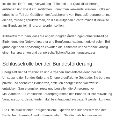
tatsächlich für Prüfung, Verwaltung, IT-Betrieb und Qualitätssicherung
entstehen und wie die zusätzlichen Einnahmen verwendet werden. Sollte ein
erheblicher Teil der Gebühren der Absicherung von Bundesförderprogrammen
dienen, müsse geprüft werden, ob diese Aufgaben nicht zumindest teilweise
aus Bundesmitteln finanziert werden sollten.
Kritisiert wird zudem, dass die angekündigten Änderungen ohne frühzeitige
Einbindung der Netzwerkpartner und Berufsorganisationen erfolgt seien. Bei
grundlegenden Anpassungen erwarten die Kammern und Verbände künftig
einen transparenten und partnerschaftlichen Abstimmungsprozess.
Schlüsselrolle bei der Bundesförderung
Energieeffizienz-Expertinnen und -Experten sind entscheidend bei der
Umsetzung der Bundesförderung für energieeffiziente Gebäude. Sie beraten
private und öffentliche Bauherren, erstellen energetische Nachweise,
entwickeln Sanierungskonzepte und begleiten die Umsetzung von
Maßnahmen. Für zahlreiche Förderprogramme des Bundes ist ihre Mitwirkung
Voraussetzung, damit Fördermittel beantragt und ausgezahlt werden können.
Die Liste qualifizierter Energieeffizienz-Experten des Bundes wird von der
Deutschen Energie-Agentur (dena) geführt. Sie dient als bundesweites