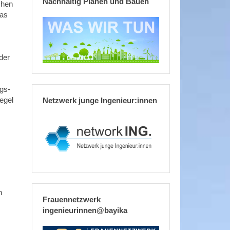
Nachhaltig Planen und Bauen
chen
das
der
gs-
egel
Netzwerk junge Ingenieur:innen
n
Frauennetzwerk
ingenieurinnen@bayika