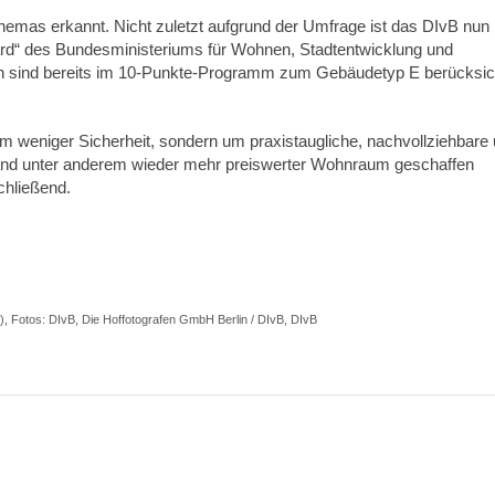
Themas erkannt. Nicht zuletzt aufgrund der Umfrage ist das DIvB nun 
ard“ des Bundesministeriums für Wohnen, Stadtentwicklung und
n sind bereits im 10-Punkte-Programm zum Gebäudetyp E berücksich
um weniger Sicherheit, sondern um praxistaugliche, nachvollziehbare
and unter anderem wieder mehr preiswerter Wohnraum geschaffen
chließend.
), Fotos: DIvB, Die Hoffotografen GmbH Berlin / DIvB, DIvB