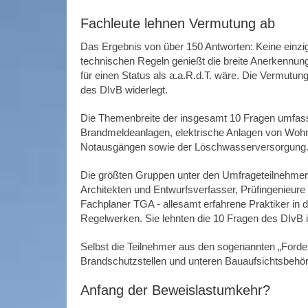
Fachleute lehnen Vermutung ab
Das Ergebnis von über 150 Antworten: Keine einz
technischen Regeln genießt die breite Anerkennun
für einen Status als a.a.R.d.T. wäre. Die Vermutun
des DIvB widerlegt.
Die Themenbreite der insgesamt 10 Fragen umfas
Brandmeldeanlagen, elektrische Anlagen von Woh
Notausgängen sowie der Löschwasserversorgung
Die größten Gruppen unter den Umfrageteilnehmern
Architekten und Entwurfsverfasser, Prüfingenieur
Fachplaner TGA - allesamt erfahrene Praktiker i
Regelwerken. Sie lehnten die 10 Fragen des DIvB 
Selbst die Teilnehmer aus den sogenannten „Forder
Brandschutzstellen und unteren Bauaufsichtsbehö
Anfang der Beweislastumkehr?