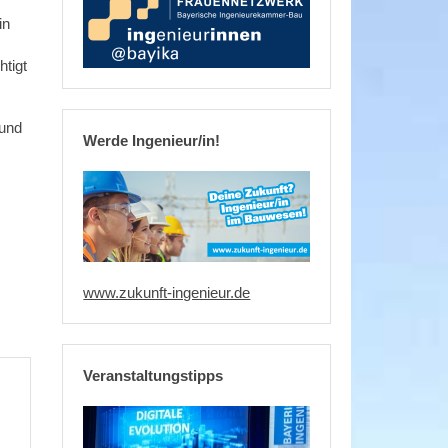
in
tigt
 und
Werde Ingenieur/in!
www.zukunft-ingenieur.de
Veranstaltungstipps