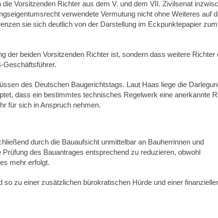
en die Vorsitzenden Richter aus dem V. und dem VII. Zivilsenat inzwis
ngseigentumsrecht verwendete Vermutung nicht ohne Weiteres auf 
renzen sie sich deutlich von der Darstellung im Eckpunktepapier zum
g der beiden Vorsitzenden Richter ist, sondern dass weitere Richter 
B-Geschäftsführer.
üssen des Deutschen Baugerichtstags. Laut Haas liege die Darlegun
ptet, dass ein bestimmtes technisches Regelwerk eine anerkannte R
hr für sich in Anspruch nehmen.
ließend durch die Bauaufsicht unmittelbar an Bauherrinnen und
ie Prüfung des Bauantrages entsprechend zu reduzieren, obwohl
es mehr erfolgt.
 so zu einer zusätzlichen bürokratischen Hürde und einer finanzielle