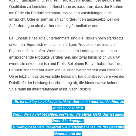
Ausführungsplanung, sind sehr restriktiv hinsichtlich der geforderten
Qualitäten zu formulieren. Sonst kann es passieren, dass der Bauherr
am Ende ein Produkt bekommt, das seinen Vorstellungen nicht
entspricht. Oder er sieht sich Nachforderungen ausgesetzt, weil die
Anforderungen nicht vorher eindeutig formuliert waren.
Bei Einsatz eines Totalunternehmers sind die Risiken noch stärker zu
erkennen. Eigentlich will man ein fertiges Produkt mit definierten
Eigenschaften kaufen. Wenn man in einen Laden geht, kann man
entsprechende Produkte vergleichen, und zwar hinsichtlich Qualität
(wenn sie erkennbar ist) und Preis. Bei einem Bauvorhaben kauft der
Bauherr zunächst vor allem ein Leistungsversprechen vom Bieter ein.
Ob er letztlich das Gewünschte bekommt, hängt insbesondere von der
Detailtiefe der Leistungsbeschreibung ab, die idealerweise keinerlei
Spielraum für Interpretationen lässt. Nach Ruskin:
„Es ist unklug zu viel zu bezahlen, aber es ist noch schlechter, zu
wenig zu bezahlen.
Wenn Sie zu viel bezahlen, verlieren Sie etwas Geld, das ist alles.
Wenn Sie dagegen
zu wenig bezahlen, verlieren Sie manchmal alles, da der gekaufte
Gegenstand die