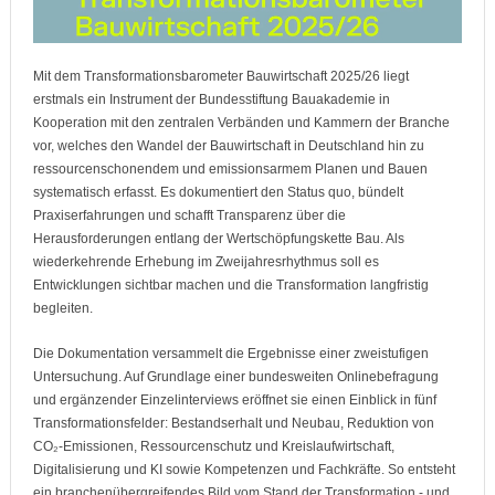
Mit dem Transformationsbarometer Bauwirtschaft 2025/26 liegt
erstmals ein Instrument der Bundesstiftung Bauakademie in
Kooperation mit den zentralen Verbänden und Kammern der Branche
vor, welches den Wandel der Bauwirtschaft in Deutschland hin zu
ressourcenschonendem und emissionsarmem Planen und Bauen
systematisch erfasst. Es dokumentiert den Status quo, bündelt
Praxiserfahrungen und schafft Transparenz über die
Herausforderungen entlang der Wertschöpfungskette Bau. Als
wiederkehrende Erhebung im Zweijahresrhythmus soll es
Entwicklungen sichtbar machen und die Transformation langfristig
begleiten.
Die Dokumentation versammelt die Ergebnisse einer zweistufigen
Untersuchung. Auf Grundlage einer bundesweiten Onlinebefragung
und ergänzender Einzelinterviews eröffnet sie einen Einblick in fünf
Transformationsfelder: Bestandserhalt und Neubau, Reduktion von
CO₂-Emissionen, Ressourcenschutz und Kreislaufwirtschaft,
Digitalisierung und KI sowie Kompetenzen und Fachkräfte. So entsteht
ein branchenübergreifendes Bild vom Stand der Transformation - und