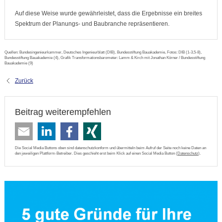
Auf diese Weise wurde gewährleistet, dass die Ergebnisse ein breites
Spektrum der Planungs- und Baubranche repräsentieren.
Quellen: Bundesingenieurkammer, Deutsches Ingenieurblatt (DIB), Bundesstiftung Bauakademie, Fotos: DIB (1-3,5-8),
Bundesstiftung Bauakademie (4), Grafik Transformationsbarometer: Lamm & Kirch mit Jonathan Körner / Bundesstiftung
Bauakademie (9)
Zurück
Beitrag weiterempfehlen
Die Social Media Buttons oben sind datenschutzkonform und übermitteln beim Aufruf der Seite noch keine Daten an
den jeweiligen Plattform-Betreiber. Dies geschieht erst beim Klick auf einen Social Media Button (
Datenschutz
).