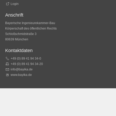
Login
Anschrift
Bayerische Ingenieurekammer-Bau
Körperschaft des öffentlichen Rechts
Schloßschmidstraße 3
80639 München
Kontaktdaten
+49 (0) 89 41 94 34-0
+49 (0) 89 41 94 34-20
info@bayika.de
www.bayika.de