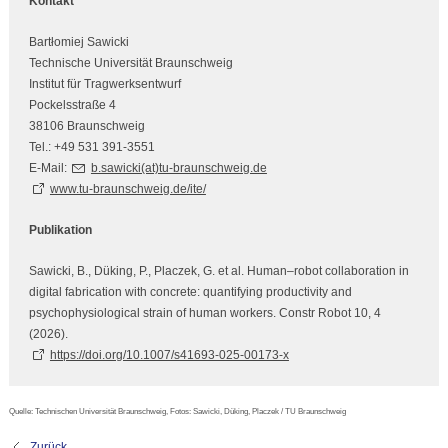
Kontakt
Bartłomiej Sawicki
Technische Universität Braunschweig
Institut für Tragwerksentwurf
Pockelsstraße 4
38106 Braunschweig
Tel.: +49 531 391-3551
E-Mail:
b.sawicki(at)tu-braunschweig.de
www.tu-braunschweig.de/ite/
Publikation
Sawicki, B., Düking, P., Placzek, G. et al. Human–robot collaboration in
digital fabrication with concrete: quantifying productivity and
psychophysiological strain of human workers. Constr Robot 10, 4
(2026).
https://doi.org/10.1007/s41693-025-00173-x
Quelle: Technischen Universität Braunschweig, Fotos: Sawicki, Düking, Placzek / TU Braunschweig
Zurück