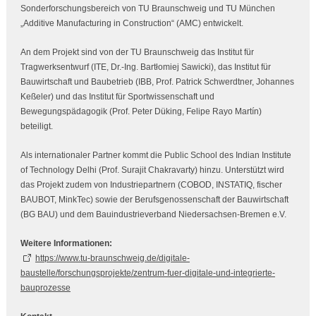
Sonderforschungsbereich von TU Braunschweig und TU München
„Additive Manufacturing in Construction“ (AMC) entwickelt.
An dem Projekt sind von der TU Braunschweig das Institut für
Tragwerksentwurf (ITE, Dr.-Ing. Bartłomiej Sawicki), das Institut für
Bauwirtschaft und Baubetrieb (IBB, Prof. Patrick Schwerdtner, Johannes
Keßeler) und das Institut für Sportwissenschaft und
Bewegungspädagogik (Prof. Peter Düking, Felipe Rayo Martín)
beteiligt.
Als internationaler Partner kommt die Public School des Indian Institute
of Technology Delhi (Prof. Surajit Chakravarty) hinzu. Unterstützt wird
das Projekt zudem von Industriepartnern (COBOD, INSTATIQ, fischer
BAUBOT, MinkTec) sowie der Berufsgenossenschaft der Bauwirtschaft
(BG BAU) und dem Bauindustrieverband Niedersachsen-Bremen e.V.
Weitere Informationen:
https://www.tu-braunschweig.de/digitale-
baustelle/forschungsprojekte/zentrum-fuer-digitale-und-integrierte-
bauprozesse