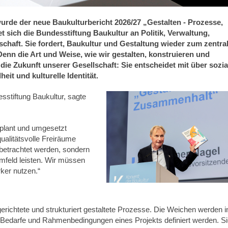
urde der neue Baukulturbericht 2026/27 „Gestalten - Prozesse,
t sich die Bundesstiftung Baukultur an Politik, Verwaltung,
schaft. Sie fordert, Baukultur und Gestaltung wieder zum zentra
nn die Art und Weise, wie wir gestalten, konstruieren und
e Zukunft unserer Gesellschaft: Sie entscheidet mit über sozia
it und kulturelle Identität.
sstiftung Baukultur, sagte
plant und umgesetzt
ualitätsvolle Freiräume
t betrachtet werden, sondern
Umfeld leisten. Wir müssen
rker nutzen.“
richtete und strukturiert gestaltete Prozesse. Die Weichen werden i
e, Bedarfe und Rahmenbedingungen eines Projekts definiert werden. S