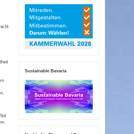
nicht
heit
Sustainable Bavaria
nem
n.
Teil
ion.