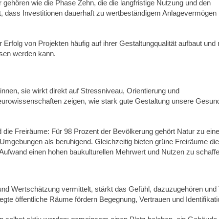
r gehören wie die Phase Zehn, die die langfristige Nutzung und den
llt, dass Investitionen dauerhaft zu wertbeständigem Anlagevermögen
 Erfolg von Projekten häufig auf ihrer Gestaltungqualität aufbaut und 
ssen werden kann.
nen, sie wirkt direkt auf Stressniveau, Orientierung und
Neurowissenschaften zeigen, wie stark gute Gestaltung unsere Gesund
nd die Freiräume: Für 98 Prozent der Bevölkerung gehört Natur zu ei
 Umgebungen als beruhigend. Gleichzeitig bieten grüne Freiräume die
Aufwand einen hohen baukulturellen Mehrwert und Nutzen zu schaffe
 und Wertschätzung vermittelt, stärkt das Gefühl, dazuzugehören und 
egte öffentliche Räume fördern Begegnung, Vertrauen und Identifikat