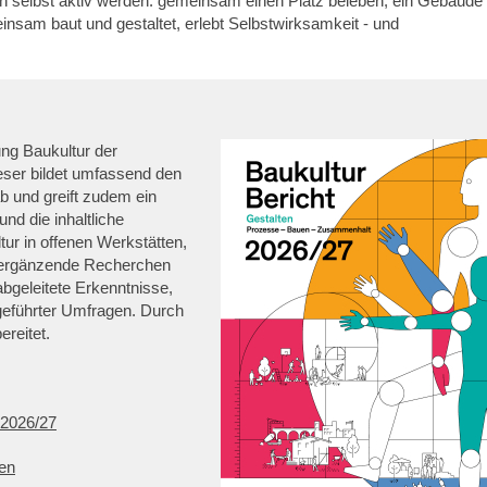
n selbst aktiv werden: gemeinsam einen Platz beleben, ein Gebäude
insam baut und gestaltet, erlebt Selbstwirksamkeit - und
ung Baukultur der
eser bildet umfassend den
 und greift zudem ein
d die inhaltliche
ur in offenen Werkstätten,
 ergänzende Recherchen
 abgeleitete Erkenntnisse,
geführter Umfragen. Durch
ereitet.
 2026/27
len