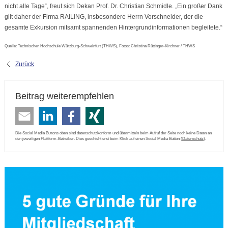
nicht alle Tage“, freut sich Dekan Prof. Dr. Christian Schmidle. „Ein großer Dank
gilt daher der Firma RAILING, insbesondere Herrn Vorschneider, der die
gesamte Exkursion mitsamt spannenden Hintergrundinformationen begleitete.“
Quelle: Technischen Hochschule Würzburg-Schweinfurt (THWS), Fotos: Christina Rüttinger-Kirchner / THWS
Zurück
Beitrag weiterempfehlen
Die Social Media Buttons oben sind datenschutzkonform und übermitteln beim Aufruf der Seite noch keine Daten an
den jeweiligen Plattform-Betreiber. Dies geschieht erst beim Klick auf einen Social Media Button (
Datenschutz
).