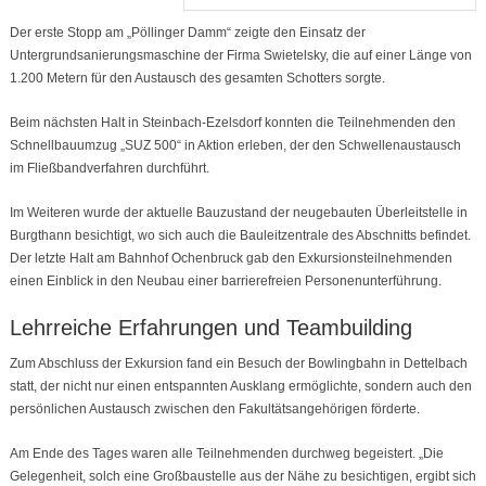
Der erste Stopp am „Pöllinger Damm“ zeigte den Einsatz der
Untergrundsanierungsmaschine der Firma Swietelsky, die auf einer Länge von
1.200 Metern für den Austausch des gesamten Schotters sorgte.
Beim nächsten Halt in Steinbach-Ezelsdorf konnten die Teilnehmenden den
Schnellbauumzug „SUZ 500“ in Aktion erleben, der den Schwellenaustausch
im Fließbandverfahren durchführt.
Im Weiteren wurde der aktuelle Bauzustand der neugebauten Überleitstelle in
Burgthann besichtigt, wo sich auch die Bauleitzentrale des Abschnitts befindet.
Der letzte Halt am Bahnhof Ochenbruck gab den Exkursionsteilnehmenden
einen Einblick in den Neubau einer barrierefreien Personenunterführung.
Lehrreiche Erfahrungen und Teambuilding
Zum Abschluss der Exkursion fand ein Besuch der Bowlingbahn in Dettelbach
statt, der nicht nur einen entspannten Ausklang ermöglichte, sondern auch den
persönlichen Austausch zwischen den Fakultätsangehörigen förderte.
Am Ende des Tages waren alle Teilnehmenden durchweg begeistert. „Die
Gelegenheit, solch eine Großbaustelle aus der Nähe zu besichtigen, ergibt sich