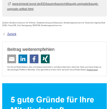
www.bmwsb.bund.de/DE/bauen/baurecht/baugb-upgrade/baugb-
upgrade-artikel.html
Quellen: Bundesministerium für Wohnen, Stadtentwicklung und Bauwesen, Bundesingenieurkammer Deutsches Ingenieurblatt
(DIB), Fotos:DIB, Julia Steinigeweg / BMWSB, Bundesingenieurkammer
Zurück
Beitrag weiterempfehlen
Die Social Media Buttons oben sind datenschutzkonform und übermitteln beim Aufruf der Seite noch keine Daten an
den jeweiligen Plattform-Betreiber. Dies geschieht erst beim Klick auf einen Social Media Button (
Datenschutz
).