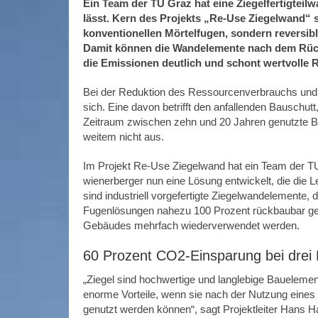
Ein Team der TU Graz hat eine Ziegelfertigteil
lässt. Kern des Projekts „Re-Use Ziegelwand“ si
konventionellen Mörtelfugen, sondern reversi
Damit können die Wandelemente nach dem Rüc
die Emissionen deutlich und schont wertvolle 
Bei der Reduktion des Ressourcenverbrauchs und 
sich. Eine davon betrifft den anfallenden Bauschutt
Zeitraum zwischen zehn und 20 Jahren genutzte B
weitem nicht aus.
Im Projekt
Re-Use
Ziegelwand hat ein Team der T
wienerberger nun eine Lösung entwickelt, die die 
sind industriell vorgefertigte Ziegelwandelemente, 
Fugenlösungen nahezu 100 Prozent rückbaubar ge
Gebäudes mehrfach wiederverwendet werden.
60 Prozent CO2-Einsparung bei drei
„Ziegel sind hochwertige und langlebige Bauelement
enorme Vorteile, wenn sie nach der Nutzung eines
genutzt werden können“, sagt Projektleiter Hans 