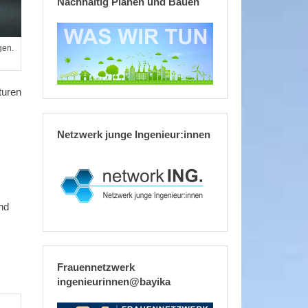
Nachhaltig Planen und Bauen
gen.
turen
Netzwerk junge Ingenieur:innen
nd
Frauennetzwerk
ingenieurinnen@bayika