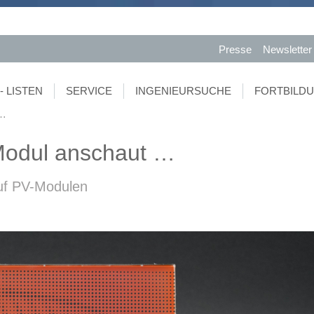
Presse
Newsletter
- LISTEN
SERVICE
INGENIEURSUCHE
FORTBILD
 …
Modul anschaut …
auf PV-Modulen