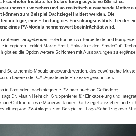
Fraunhofer-Instituts für Solare Energiesysteme ISE ist es
ssparungen zu versehen und so realistisch aussehende Motive au
t können zum Beispiel Dachziegel imitiert werden. Die
echnologie, eine Erfindung des Forschungsinstituts, bei der ei
ienz eines PV-Moduls nennenswert beeinträchtigt wird.
n auf einer farbgebenden Folie können wir Farbeffekte und komplexe
 integrieren“, erklärt Marco Ernst, Entwickler der „ShadeCut“-Techn
h gibt es die Option weitere Schichten mit Aussparungen zu ergänze
k- und Solarthermie-Module angewandt werden, das gewünschte Muste
 durch Laser- oder CAD-gesteuerte Prozesse geschnitten.
ation in Fassaden, dachintegrierte PV oder auch an Geländern;
gt Dr. Martin Heinrich, Gruppenleiter für Einkapselung und Integrat
t ShadeCut können wie Mauerwerk oder Dachziegel aussehen und sic
e Gestaltung von PV-Anlagen zum Beispiel mit Logo-Schriftzug oder Mu