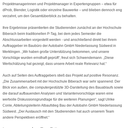
Projektmanagerinnen und Projektmanager in Expertengruppen – etwa für
dProb, Blender, Logistik oder einzelne Bauwerke – und blieben dennoch eng
verzahnt, um den Gesamtüberblick zu behalten.
Ihre Ergebnisse präsentierten die Studierenden zunächst an der Hochschule
Biberach beim traditionellen P-Tag, bei dem jedes Semester die
Abschlussarbeiten vorgestellt werden - und anschließend direkt bei ihrem
Auftraggeber im Baubüro der Autobahn GmbH Niederlassung Südwest in
Merklingen. „Wir haben große Unterstützung bekommen, und unsere
Vorschläge wurden ernsthaft geprüft“, freut sich Schwendemann. „Diese
Wertschätzung hat gezeigt, dass unsere Arbeit reale Relevanz hat.“
Auch auf Seiten des Auftraggebers stieß das Projekt auf positive Resonanz.
„Die Zusammenarbeit mit der Hochschule Biberach war sehr spannend. Der
Blick von außen, die computergestützte 3D‑Darstellung des Bauablaufs sowie
die darauf aufbauenden Analysen und Variantenvorschläge waren eine
wertvolle Diskussionsgrundlage für die weiteren Planungen“, sagt Ulrike
Conle, Abteilungsleiterin Albaufstieg Bau der Autobahn GmbH Niederlassung
Südwest. „Der Austausch mit den Studierenden hat auch unserem Team
andere Perspektiven eröffnet.“