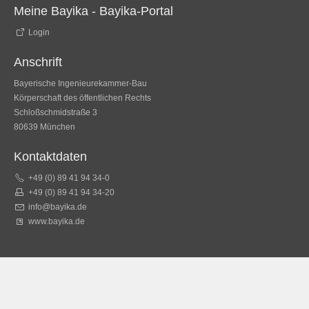
Meine Bayika - Bayika-Portal
Login
Anschrift
Bayerische Ingenieurekammer-Bau
Körperschaft des öffentlichen Rechts
Schloßschmidstraße 3
80639 München
Kontaktdaten
+49 (0) 89 41 94 34-0
+49 (0) 89 41 94 34-20
info@bayika.de
www.bayika.de