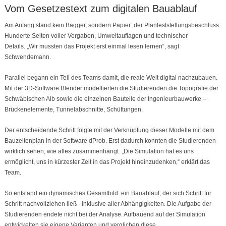
Vom Gesetzestext zum digitalen Bauablauf
Am Anfang stand kein Bagger, sondern Papier: der Planfeststellungsbeschluss.
Hunderte Seiten voller Vorgaben, Umweltauflagen und technischer
Details. „Wir mussten das Projekt erst einmal lesen lernen“, sagt
Schwendemann.
Parallel begann ein Teil des Teams damit, die reale Welt digital nachzubauen.
Mit der 3D-Software Blender modellierten die Studierenden die Topografie der
Schwäbischen Alb sowie die einzelnen Bauteile der Ingenieurbauwerke –
Brückenelemente, Tunnelabschnitte, Schüttungen.
Der entscheidende Schritt folgte mit der Verknüpfung dieser Modelle mit dem
Bauzeitenplan in der Software dProb. Erst dadurch konnten die Studierenden
wirklich sehen, wie alles zusammenhängt. „Die Simulation hat es uns
ermöglicht, uns in kürzester Zeit in das Projekt hineinzudenken,“ erklärt das
Team.
So entstand ein dynamisches Gesamtbild: ein Bauablauf, der sich Schritt für
Schritt nachvollziehen ließ - inklusive aller Abhängigkeiten. Die Aufgabe der
Studierenden endete nicht bei der Analyse. Aufbauend auf der Simulation
entwickelten sie eigene Varianten und verglichen diese.