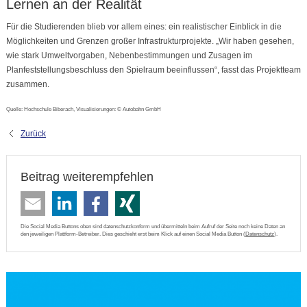
Lernen an der Realität
Für die Studierenden blieb vor allem eines: ein realistischer Einblick in die
Möglichkeiten und Grenzen großer Infrastrukturprojekte. „Wir haben gesehen,
wie stark Umweltvorgaben, Nebenbestimmungen und Zusagen im
Planfeststellungsbeschluss den Spielraum beeinflussen“, fasst das Projektteam
zusammen.
Quelle: Hochschule Biberach, Visualisierungen: © Autobahn GmbH
Zurück
Beitrag weiterempfehlen
Die Social Media Buttons oben sind datenschutzkonform und übermitteln beim Aufruf der Seite noch keine Daten an
den jeweiligen Plattform-Betreiber. Dies geschieht erst beim Klick auf einen Social Media Button (
Datenschutz
).