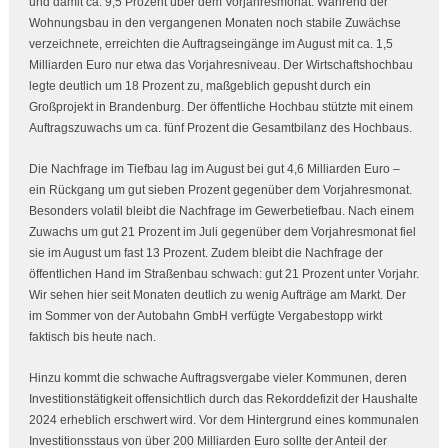
und damit ca. 9,5 Prozent über dem Vorjahresmonat. Während der
Wohnungsbau in den vergangenen Monaten noch stabile Zuwächse
verzeichnete, erreichten die Auftragseingänge im August mit ca. 1,5
Milliarden Euro nur etwa das Vorjahresniveau. Der Wirtschaftshochbau
legte deutlich um 18 Prozent zu, maßgeblich gepusht durch ein
Großprojekt in Brandenburg. Der öffentliche Hochbau stützte mit einem
Auftragszuwachs um ca. fünf Prozent die Gesamtbilanz des Hochbaus.
Die Nachfrage im Tiefbau lag im August bei gut 4,6 Milliarden Euro –
ein Rückgang um gut sieben Prozent gegenüber dem Vorjahresmonat.
Besonders volatil bleibt die Nachfrage im Gewerbetiefbau. Nach einem
Zuwachs um gut 21 Prozent im Juli gegenüber dem Vorjahresmonat fiel
sie im August um fast 13 Prozent. Zudem bleibt die Nachfrage der
öffentlichen Hand im Straßenbau schwach: gut 21 Prozent unter Vorjahr.
Wir sehen hier seit Monaten deutlich zu wenig Aufträge am Markt. Der
im Sommer von der Autobahn GmbH verfügte Vergabestopp wirkt
faktisch bis heute nach.
Hinzu kommt die schwache Auftragsvergabe vieler Kommunen, deren
Investitionstätigkeit offensichtlich durch das Rekorddefizit der Haushalte
2024 erheblich erschwert wird. Vor dem Hintergrund eines kommunalen
Investitionsstaus von über 200 Milliarden Euro sollte der Anteil der