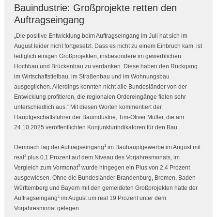
Bauindustrie: Großprojekte retten den
Auftragseingang
„Die positive Entwicklung beim Auftragseingang im Juli hat sich im
August leider nicht fortgesetzt. Dass es nicht zu einem Einbruch kam, ist
lediglich einigen Großprojekten; insbesondere im gewerblichen
Hochbau und Brückenbau zu verdanken. Diese haben den Rückgang
im Wirtschaftstiefbau, im Straßenbau und im Wohnungsbau
ausgeglichen. Allerdings konnten nicht alle Bundesländer von der
Entwicklung profitieren, die regionalen Ordereingänge fielen sehr
unterschiedlich aus.“ Mit diesen Worten kommentiert der
Hauptgeschäftsführer der Bauindustrie, Tim-Oliver Müller, die am
24.10.2025 veröffentlichten Konjunkturindikatoren für den Bau.
1
Demnach lag der Auftragseingang
im Bauhauptgewerbe im August mit
2
real
plus 0,1 Prozent auf dem Niveau des Vorjahresmonats, im
3
Vergleich zum Vormonat
wurde hingegen ein Plus von 2,4 Prozent
ausgewiesen. Ohne die Bundesländer Brandenburg, Bremen, Baden-
Württemberg und Bayern mit den gemeldeten Großprojekten hätte der
1
Auftragseingang
im August um real 19 Prozent unter dem
Vorjahresmonat gelegen.