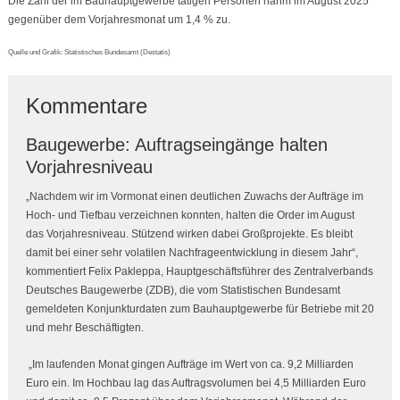
Die Zahl der im Bauhauptgewerbe tätigen Personen nahm im August 2025
gegenüber dem Vorjahresmonat um 1,4 % zu.
Quelle und Grafik: Statistisches Bundesamt (Destatis)
Kommentare
Baugewerbe: Auftragseingänge halten
Vorjahresniveau
„Nachdem wir im Vormonat einen deutlichen Zuwachs der Aufträge im
Hoch- und Tiefbau verzeichnen konnten, halten die Order im August
das Vorjahresniveau. Stützend wirken dabei Großprojekte. Es bleibt
damit bei einer sehr volatilen Nachfrageentwicklung in diesem Jahr“,
kommentiert Felix Pakleppa, Hauptgeschäftsführer des Zentralverbands
Deutsches Baugewerbe (ZDB), die vom Statistischen Bundesamt
gemeldeten Konjunkturdaten zum Bauhauptgewerbe für Betriebe mit 20
und mehr Beschäftigten.
„Im laufenden Monat gingen Aufträge im Wert von ca. 9,2 Milliarden
Euro ein. Im Hochbau lag das Auftragsvolumen bei 4,5 Milliarden Euro