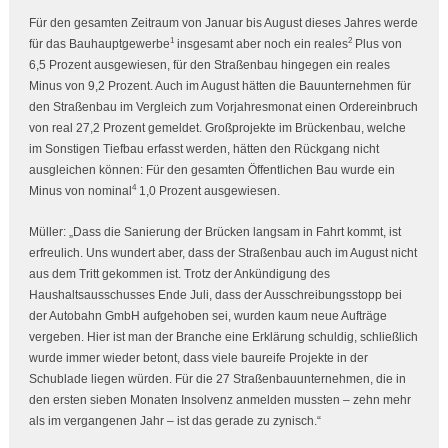
Für den gesamten Zeitraum von Januar bis August dieses Jahres werde
1
2
für das Bauhauptgewerbe
insgesamt aber noch ein reales
Plus von
6,5 Prozent ausgewiesen, für den Straßenbau hingegen ein reales
Minus von 9,2 Prozent. Auch im August hätten die Bauunternehmen für
den Straßenbau im Vergleich zum Vorjahresmonat einen Ordereinbruch
von real 27,2 Prozent gemeldet. Großprojekte im Brückenbau, welche
im Sonstigen Tiefbau erfasst werden, hätten den Rückgang nicht
ausgleichen können: Für den gesamten Öffentlichen Bau wurde ein
4
Minus von nominal
1,0 Prozent ausgewiesen.
Müller: „Dass die Sanierung der Brücken langsam in Fahrt kommt, ist
erfreulich. Uns wundert aber, dass der Straßenbau auch im August nicht
aus dem Tritt gekommen ist. Trotz der Ankündigung des
Haushaltsausschusses Ende Juli, dass der Ausschreibungsstopp bei
der Autobahn GmbH aufgehoben sei, wurden kaum neue Aufträge
vergeben. Hier ist man der Branche eine Erklärung schuldig, schließlich
wurde immer wieder betont, dass viele baureife Projekte in der
Schublade liegen würden. Für die 27 Straßenbauunternehmen, die in
den ersten sieben Monaten Insolvenz anmelden mussten – zehn mehr
als im vergangenen Jahr – ist das gerade zu zynisch.“