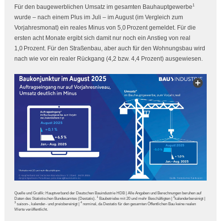
1
Für den baugewerblichen Umsatz im gesamten Bauhauptgewerbe
wurde – nach einem Plus im Juli – im August (im Vergleich zum
Vorjahresmonat) ein reales Minus von 5,0 Prozent gemeldet. Für die
ersten acht Monate ergibt sich damit nur noch ein Anstieg von real
1,0 Prozent. Für den Straßenbau, aber auch für den Wohnungsbau wird
nach wie vor ein realer Rückgang (4,2 bzw. 4,4 Prozent) ausgewiesen.
Quelle und Grafik: Hauptverband der Deutschen Bauindustrie HDB | Alle Angaben und Berechnungen beruhen auf
1
2
Daten des Statistischen Bundesamtes (Destatis).
Baubetriebe mit 20 und mehr Beschäftigten |
kalenderbereinigt |
3
4
saison-, kalender- und preisbereinigt |
nominal, da Destatis für den gesamten Öffentlichen Bau keine realen
Werte veröffentlicht.