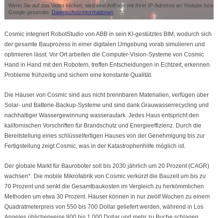
Wenn Sie auf das Video klicken, wird eine Anfrage mit Ihrer IP-Adresse an Youtube bzw.
Google gesendet.
Datenschutzinformationen
Cosmic integriert RobotStudio von ABB in sein KI-gestütztes BIM, wodurch sich
der gesamte Bauprozess in einer digitalen Umgebung vorab simulieren und
optimieren lässt. Vor Ort arbeiten die Computer-Vision-Systeme von Cosmic
Hand in Hand mit den Robotern, treffen Entscheidungen in Echtzeit, erkennen
Probleme frühzeitig und sichern eine konstante Qualität.
Die Häuser von Cosmic sind aus nicht brennbaren Materialien, verfügen über
Solar- und Batterie-Backup-Systeme und sind dank Grauwasserrecycling und
nachhaltiger Wassergewinnung wasserautark. Jedes Haus entspricht den
kalifornischen Vorschriften für Brandschutz und Energieeffizienz. Durch die
Bereitstellung eines schlüsselfertigen Hauses von der Genehmigung bis zur
Fertigstellung zeigt Cosmic, was in der Katastrophenhilfe möglich ist.
Der globale Markt für Bauroboter soll bis 2030 jährlich um 20 Prozent (CAGR)
wachsen*. Die mobile Mikrofabrik von Cosmic verkürzt die Bauzeit um bis zu
70 Prozent und senkt die Gesamtbaukosten im Vergleich zu herkömmlichen
Methoden um etwa 30 Prozent. Häuser können in nur zwölf Wochen zu einem
Quadratmeterpreis von 550 bis 700 Dollar geliefert werden, während in Los
Angeles üblicherweise 800 bis 1.000 Dollar und mehr zu Buche schlagen.