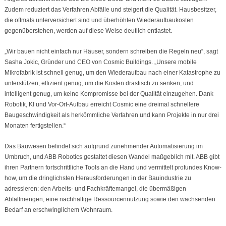
Zudem reduziert das Verfahren Abfälle und steigert die Qualität. Hausbesitzer,
die oftmals unterversichert sind und überhöhten Wiederaufbaukosten
gegenüberstehen, werden auf diese Weise deutlich entlastet.
„Wir bauen nicht einfach nur Häuser, sondern schreiben die Regeln neu“, sagt
Sasha Jokic, Gründer und CEO von Cosmic Buildings. „Unsere mobile
Mikrofabrik ist schnell genug, um den Wiederaufbau nach einer Katastrophe zu
unterstützen, effizient genug, um die Kosten drastisch zu senken, und
intelligent genug, um keine Kompromisse bei der Qualität einzugehen. Dank
Robotik, KI und Vor-Ort-Aufbau erreicht Cosmic eine dreimal schnellere
Baugeschwindigkeit als herkömmliche Verfahren und kann Projekte in nur drei
Monaten fertigstellen.“
Das Bauwesen befindet sich aufgrund zunehmender Automatisierung im
Umbruch, und ABB Robotics gestaltet diesen Wandel maßgeblich mit. ABB gibt
ihren Partnern fortschrittliche Tools an die Hand und vermittelt profundes Know-
how, um die dringlichsten Herausforderungen in der Bauindustrie zu
adressieren: den Arbeits- und Fachkräftemangel, die übermäßigen
Abfallmengen, eine nachhaltige Ressourcennutzung sowie den wachsenden
Bedarf an erschwinglichem Wohnraum.