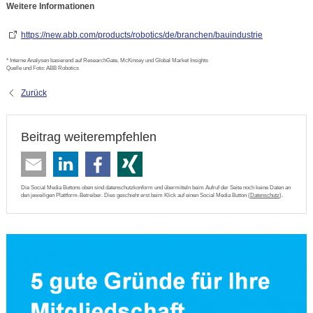
Weitere Informationen
https://new.abb.com/products/robotics/de/branchen/bauindustrie
* Interne Analysen basierend auf ResearchGate, McKinsey und Global Market Insights
Quelle und Foto: ABB Robotics
Zurück
Beitrag weiterempfehlen
Die Social Media Buttons oben sind datenschutzkonform und übermitteln beim Aufruf der Seite noch keine Daten an
den jeweiligen Plattform-Betreiber. Dies geschieht erst beim Klick auf einen Social Media Button (
Datenschutz
).