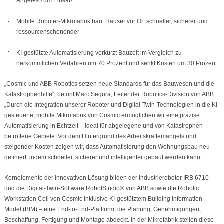
Angeles zum Einsatz
Mobile Roboter-Mikrofabrik baut Häuser vor Ort schneller, sicherer und
ressourcenschonender
KI-gestützte Automatisierung verkürzt Bauzeit im Vergleich zu
herkömmlichen Verfahren um 70 Prozent und senkt Kosten um 30 Prozent
„Cosmic und ABB Robotics setzen neue Standards für das Bauwesen und die
Katastrophenhilfe“, betont Marc Segura, Leiter der Robotics-Division von ABB.
„Durch die Integration unserer Roboter und Digital-Twin-Technologien in die KI-
gesteuerte, mobile Mikrofabrik von Cosmic ermöglichen wir eine präzise
Automatisierung in Echtzeit – ideal für abgelegene und von Katastrophen
betroffene Gebiete. Vor dem Hintergrund des Arbeitskräftemangels und
steigender Kosten zeigen wir, dass Automatisierung den Wohnungsbau neu
definiert, indem schneller, sicherer und intelligenter gebaut werden kann.“
Kernelemente der innovativen Lösung bilden der Industrieroboter IRB 6710
und die Digital-Twin-Software RobotStudio® von ABB sowie die Robotic
Workstation Cell von Cosmic inklusive KI-gestütztem Building Information
Model (BIM) – eine End-to-End-Plattform, die Planung, Genehmigungen,
Beschaffung, Fertigung und Montage abdeckt. In der Mikrofabrik stellen diese