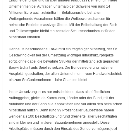
Entscheidend war und ist aber andererseits, dass kleine und mittlere
Unternehmen bei Aufträgen unterhalb der Schwelle von rund 14
Millionen Euro auch zukünftig ihr Betätigungsfeld behalten.
Weitergehende Ausnahmen hätten die Wettbewerbschancen für
heimische Betriebe massiv gefährdet. Mit der Beibehaltung der Fach-
und Teillosvergabe bleibt ein zentraler Schutzmechanismus für den
Mittelstand erhalten.
Der heute beschlossene Entwurf ist ein tragfähiger Mittelweg, der für
Geschwindigkeit bei der Umsetzung wichtiger Infrastrukturprojekte
sorgt, ohne dabei die bewährte Struktur der mittelständisch geprägten
Bauwirtschaft aufs Spiel zu setzen. Die Bundesregierung hat einen
Ausgleich geschaffen, der allen Unternehmen – vom Handwerksbetrieb
bis zum Großunternehmen – faire Chancen bietet.
In der Umsetzung ist es nur entscheidend, dass alle öffentlichen
Auftraggeber, gleich ob Kommunen, Länder oder der Bund, mit der
Autobahn und der Bahn alle Kapazitäten und vor allem den heimischen
Mittelstand nutzen. Denn rund 99 Prozent aller Baubetriebe haben
weniger als 100 Beschäftigte und rund dreiviertel aller Beschäftigten
sind in kleinen und mittleren Bauunternehmen angestellt. Diese
Arbeitsplätze müssen durch den Einsatz des Sondervermögens jetzt