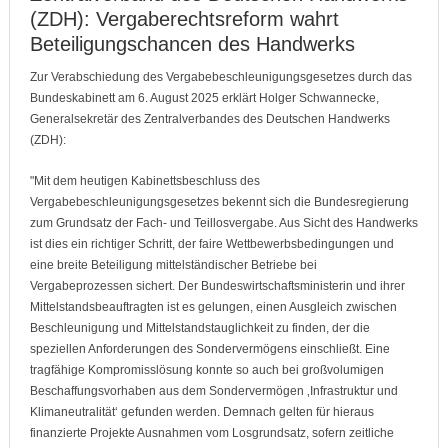
(ZDH): Vergaberechtsreform wahrt
Beteiligungschancen des Handwerks
Zur Verabschiedung des Vergabebeschleunigungsgesetzes durch das
Bundeskabinett am 6. August 2025 erklärt Holger Schwannecke,
Generalsekretär des Zentralverbandes des Deutschen Handwerks
(ZDH):
"Mit dem heutigen Kabinettsbeschluss des
Vergabebeschleunigungsgesetzes bekennt sich die Bundesregierung
zum Grundsatz der Fach- und Teillosvergabe. Aus Sicht des Handwerks
ist dies ein richtiger Schritt, der faire Wettbewerbsbedingungen und
eine breite Beteiligung mittelständischer Betriebe bei
Vergabeprozessen sichert. Der Bundeswirtschaftsministerin und ihrer
Mittelstandsbeauftragten ist es gelungen, einen Ausgleich zwischen
Beschleunigung und Mittelstandstauglichkeit zu finden, der die
speziellen Anforderungen des Sondervermögens einschließt. Eine
tragfähige Kompromisslösung konnte so auch bei großvolumigen
Beschaffungsvorhaben aus dem Sondervermögen ‚Infrastruktur und
Klimaneutralität‘ gefunden werden. Demnach gelten für hieraus
finanzierte Projekte Ausnahmen vom Losgrundsatz, sofern zeitliche