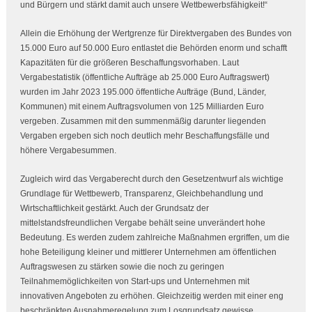
und Bürgern und stärkt damit auch unsere Wettbewerbsfähigkeit!“
Allein die Erhöhung der Wertgrenze für Direktvergaben des Bundes von
15.000 Euro auf 50.000 Euro entlastet die Behörden enorm und schafft
Kapazitäten für die größeren Beschaffungsvorhaben. Laut
Vergabestatistik (öffentliche Aufträge ab 25.000 Euro Auftragswert)
wurden im Jahr 2023 195.000 öffentliche Aufträge (Bund, Länder,
Kommunen) mit einem Auftragsvolumen von 125 Milliarden Euro
vergeben. Zusammen mit den summenmäßig darunter liegenden
Vergaben ergeben sich noch deutlich mehr Beschaffungsfälle und
höhere Vergabesummen.
Zugleich wird das Vergaberecht durch den Gesetzentwurf als wichtige
Grundlage für Wettbewerb, Transparenz, Gleichbehandlung und
Wirtschaftlichkeit gestärkt. Auch der Grundsatz der
mittelstandsfreundlichen Vergabe behält seine unverändert hohe
Bedeutung. Es werden zudem zahlreiche Maßnahmen ergriffen, um die
hohe Beteiligung kleiner und mittlerer Unternehmen am öffentlichen
Auftragswesen zu stärken sowie die noch zu geringen
Teilnahmemöglichkeiten von
Start-ups
und Unternehmen mit
innovativen Angeboten zu erhöhen. Gleichzeitig werden mit einer eng
beschränkten Ausnahmeregelung zum Losgrundsatz gewisse