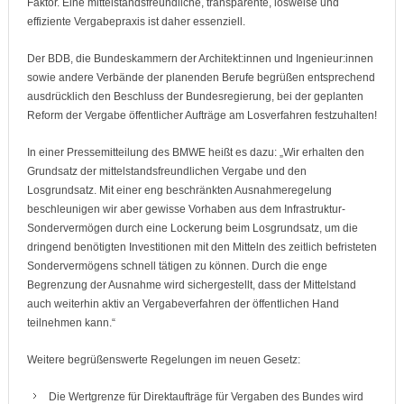
Faktor. Eine mittelstandsfreundliche, transparente, losweise und
effiziente Vergabepraxis ist daher essenziell.
Der BDB, die Bundeskammern der Architekt:innen und Ingenieur:innen
sowie andere Verbände der planenden Berufe begrüßen entsprechend
ausdrücklich den Beschluss der Bundesregierung, bei der geplanten
Reform der Vergabe öffentlicher Aufträge am Losverfahren festzuhalten!
In einer Pressemitteilung des BMWE heißt es dazu: „Wir erhalten den
Grundsatz der mittelstandsfreundlichen Vergabe und den
Losgrundsatz. Mit einer eng beschränkten Ausnahmeregelung
beschleunigen wir aber gewisse Vorhaben aus dem Infrastruktur-
Sondervermögen durch eine Lockerung beim Losgrundsatz, um die
dringend benötigten Investitionen mit den Mitteln des zeitlich befristeten
Sondervermögens schnell tätigen zu können. Durch die enge
Begrenzung der Ausnahme wird sichergestellt, dass der Mittelstand
auch weiterhin aktiv an Vergabeverfahren der öffentlichen Hand
teilnehmen kann.“
Weitere begrüßenswerte Regelungen im neuen Gesetz:
Die Wertgrenze für Direktaufträge für Vergaben des Bundes wird