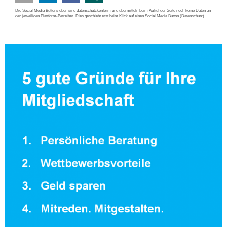
Die Social Media Buttons oben sind datenschutzkonform und übermitteln beim Aufruf der Seite noch keine Daten an
den jeweiligen Plattform-Betreiber. Dies geschieht erst beim Klick auf einen Social Media Button (
Datenschutz
).