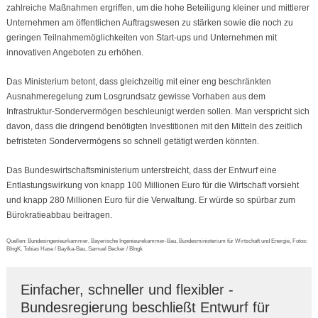
zahlreiche Maßnahmen ergriffen, um die hohe Beteiligung kleiner und mittlerer
Unternehmen am öffentlichen Auftragswesen zu stärken sowie die noch zu
geringen Teilnahmemöglichkeiten von Start-ups und Unternehmen mit
innovativen Angeboten zu erhöhen.
Das Ministerium betont, dass gleichzeitig mit einer eng beschränkten
Ausnahmeregelung zum Losgrundsatz gewisse Vorhaben aus dem
Infrastruktur-Sondervermögen beschleunigt werden sollen. Man verspricht sich
davon, dass die dringend benötigten Investitionen mit den Mitteln des zeitlich
befristeten Sondervermögens so schnell getätigt werden könnten.
Das Bundeswirtschaftsministerium unterstreicht, dass der Entwurf eine
Entlastungswirkung von knapp 100 Millionen Euro für die Wirtschaft vorsieht
und knapp 280 Millionen Euro für die Verwaltung. Er würde so spürbar zum
Bürokratieabbau beitragen.
Quellen: Bundesingenieurkammer, Bayerische Ingenieurekammer-Bau, Bundesministerium für Wirtschaft und Energie, Fotos:
BIngK, Tobias Hase / BayIka-Bau, Samuel Becker / BIngk
Einfacher, schneller und flexibler -
Bundesregierung beschließt Entwurf für