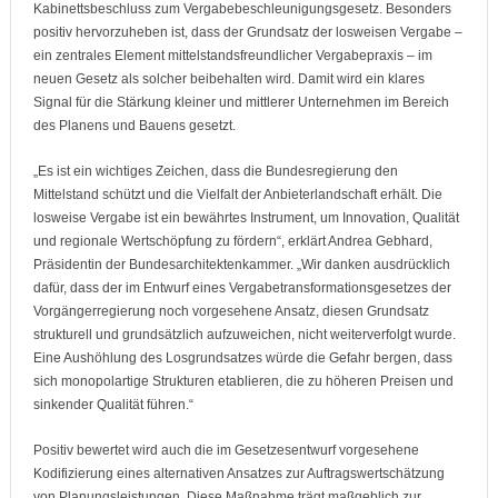
Kabinettsbeschluss zum Vergabebeschleunigungsgesetz. Besonders
positiv hervorzuheben ist, dass der Grundsatz der losweisen Vergabe –
ein zentrales Element mittelstandsfreundlicher Vergabepraxis – im
neuen Gesetz als solcher beibehalten wird. Damit wird ein klares
Signal für die Stärkung kleiner und mittlerer Unternehmen im Bereich
des Planens und Bauens gesetzt.
„Es ist ein wichtiges Zeichen, dass die Bundesregierung den
Mittelstand schützt und die Vielfalt der Anbieterlandschaft erhält. Die
losweise Vergabe ist ein bewährtes Instrument, um Innovation, Qualität
und regionale Wertschöpfung zu fördern“, erklärt Andrea Gebhard,
Präsidentin der Bundesarchitektenkammer. „Wir danken ausdrücklich
dafür, dass der im Entwurf eines Vergabetransformationsgesetzes der
Vorgängerregierung noch vorgesehene Ansatz, diesen Grundsatz
strukturell und grundsätzlich aufzuweichen, nicht weiterverfolgt wurde.
Eine Aushöhlung des Losgrundsatzes würde die Gefahr bergen, dass
sich monopolartige Strukturen etablieren, die zu höheren Preisen und
sinkender Qualität führen.“
Positiv bewertet wird auch die im Gesetzesentwurf vorgesehene
Kodifizierung eines alternativen Ansatzes zur Auftragswertschätzung
von Planungsleistungen. Diese Maßnahme trägt maßgeblich zur