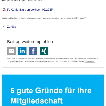
Konjunkturspiegeln veröffentlicht.
ifo Konjunkturperspektiven 05/2025
Quelle und Grafiken: ifo Institut – Leibniz-Institut für Wirtschaftsforschung an der Universität München e.V.
Zurück
Beitrag weiterempfehlen
Die Social Media Buttons oben sind datenschutzkonform und übermitteln beim Aufruf der Seite noch keine Daten an
den jeweiligen Plattform-Betreiber. Dies geschieht erst beim Klick auf einen Social Media Button (
Datenschutz
).