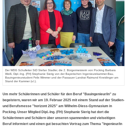
Der WDG Schulleiter StD Stefan Stadler, die 2. Bürgermeisterin von Pocking Barbara
Weiß, Dipl.-Ing. (FH) Stephanie Sierig von der Bayerischen Ingenieurekammer-Bau,
Bauingenieurstudent Felix Wimmer und der Passauer Landrat Raimund Kneidinger am
Stand der Kammer (v.l.).
Um mehr Schülerinnen und Schüler für den Beruf "Bauingenieur/in" zu
begeistern, waren wir am 19. Februar 2025 mit einem Stand auf der Studien-
und Berufsmesse "horizont 2025" am Wilhelm-Diess-Gymnasium in
Pocking. Unser Mitglied Dipl.-Ing. (FH) Stephanie Sierig hat dort die
Schülerinnen und Schülern über unseren spannenden und vielseitigen
Beruf informiert und einen gut besuchten Vortrag zum Thema "Ingenieur/in