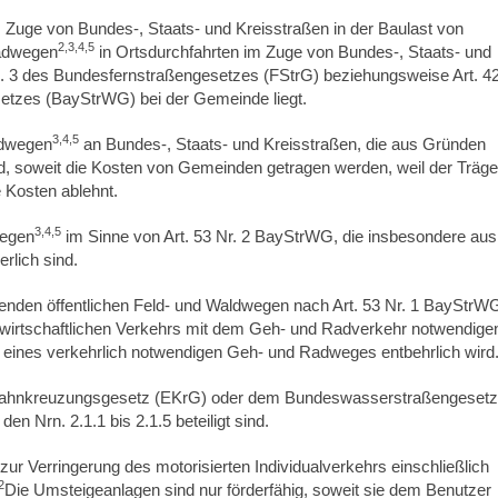
 Zuge von Bundes-, Staats- und Kreisstraßen in der Baulast von
2,3,4,5
adwegen
in Ortsdurchfahrten im Zuge von Bundes-, Staats- und
s. 3 des Bundesfernstraßengesetzes (FStrG) beziehungsweise Art. 4
etzes (BayStrWG) bei der Gemeinde liegt.
3,4,5
adwegen
an Bundes-, Staats- und Kreisstraßen, die aus Gründen
ind, soweit die Kosten von Gemeinden getragen werden, weil der Träge
 Kosten ablehnt.
3,4,5
wegen
im Sinne von Art. 53 Nr. 2 BayStrWG, die insbesondere aus
rlich sind.
henden öffentlichen Feld- und Waldwegen nach Art. 53 Nr. 1 BayStrW
rstwirtschaftlichen Verkehrs mit dem Geh- und Radverkehr notwendige
u eines verkehrlich notwendigen Geh- und Radweges entbehrlich wird
ahnkreuzungsgesetz (EKrG) oder dem Bundeswasserstraßengesetz
n Nrn. 2.1.1 bis 2.1.5 beteiligt sind.
ur Verringerung des motorisierten Individualverkehrs einschließlich
2
Die Umsteigeanlagen sind nur förderfähig, soweit sie dem Benutzer