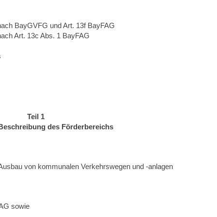
 nach BayGVFG und Art. 13f BayFAG
nach Art. 13c Abs. 1 BayFAG
s
Teil 1
Beschreibung des Förderbereichs
er Ausbau von kommunalen Verkehrswegen und -anlagen
yFAG sowie