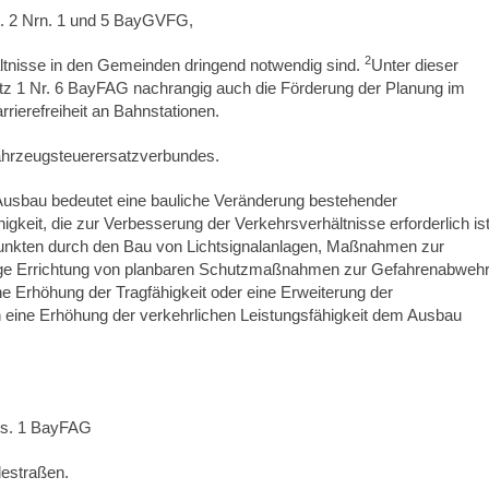
t. 2 Nrn. 1 und 5 BayGVFG,
2
ltnisse in den Gemeinden dringend notwendig sind.
Unter dieser
atz 1 Nr. 6 BayFAG nachrangig auch die Förderung der Planung im
rierefreiheit an Bahnstationen.
tfahrzeugsteuerersatzverbundes.
usbau bedeutet eine bauliche Veränderung bestehender
gkeit, die zur Verbesserung der Verkehrsverhältnisse erforderlich ist
unkten durch den Bau von Lichtsignalanlagen, Maßnahmen zur
malige Errichtung von planbaren Schutzmaßnahmen zur Gefahrenabweh
ne Erhöhung der Tragfähigkeit oder eine Erweiterung der
 eine Erhöhung der verkehrlichen Leistungsfähigkeit dem Ausbau
bs. 1 BayFAG
estraßen.