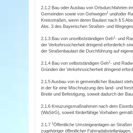
2.1.2 Bau oder Ausbau von Ortsdurchfahrten im
1
Gemeinden sowie von Gehwegen
und/oder R
Kreisstraßen, wenn deren Baulast nach § 5 Ab
Abs. 3 des Bayerischen Straßen- und Wegeges
1
2.1.3 Bau von unselbstständigen Geh
- und R
der Verkehrssicherheit dringend erforderlich s
der Straßenbaulast die Durchführung auf eigene
1
2.1.4 Bau von selbstständigen Geh
- und Rad
Gründen der Verkehrssicherheit dringend erforde
2.1.5 Ausbau von in gemeindlicher Baulast ste
in der für eine Mischnutzung des land- und fo
Breite und Befestigung, soweit dadurch der Ba
2.1.6 Kreuzungsmaßnahmen nach dem Eisenb
(WaStrG), soweit förderfähige Vorhaben gemäß de
1
2.1.7
Öffentliche Umsteigeanlagen an Straßen z
zugehöriger öffentlicher Fahrradabstellanlagen.