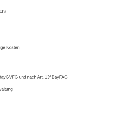
ichs
ige Kosten
 BayGVFG und nach Art. 13f BayFAG
waltung