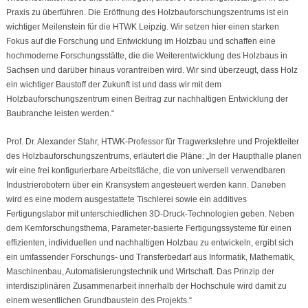
Praxis zu überführen. Die Eröffnung des Holzbauforschungszentrums ist ein
wichtiger Meilenstein für die HTWK Leipzig. Wir setzen hier einen starken
Fokus auf die Forschung und Entwicklung im Holzbau und schaffen eine
hochmoderne Forschungsstätte, die die Weiterentwicklung des Holzbaus in
Sachsen und darüber hinaus vorantreiben wird. Wir sind überzeugt, dass Holz
ein wichtiger Baustoff der Zukunft ist und dass wir mit dem
Holzbauforschungszentrum einen Beitrag zur nachhaltigen Entwicklung der
Baubranche leisten werden.“
Prof. Dr. Alexander Stahr, HTWK-Professor für Tragwerkslehre und Projektleiter
des Holzbauforschungszentrums, erläutert die Pläne: „In der Haupthalle planen
wir eine frei konfigurierbare Arbeitsfläche, die von universell verwendbaren
Industrierobotern über ein Kransystem angesteuert werden kann. Daneben
wird es eine modern ausgestattete Tischlerei sowie ein additives
Fertigungslabor mit unterschiedlichen 3D-Druck-Technologien geben. Neben
dem Kernforschungsthema, Parameter-basierte Fertigungssysteme für einen
effizienten, individuellen und nachhaltigen Holzbau zu entwickeln, ergibt sich
ein umfassender Forschungs- und Transferbedarf aus Informatik, Mathematik,
Maschinenbau, Automatisierungstechnik und Wirtschaft. Das Prinzip der
interdisziplinären Zusammenarbeit innerhalb der Hochschule wird damit zu
einem wesentlichen Grundbaustein des Projekts.“