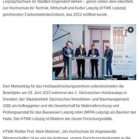
Leipzig/Sachsen im Stadtteil Engelsdorf stehen – gleich neben dem ebenfalls
zur Hochschule für Technik, Wirtschaft und Kultur Leipzig (HTWK Leipzig)
gehörenden Carbonbetontechnikum, das 2022 eröffnet wurde.
Den Mietvertrag für das Holzbauforschungszentrum unterzeichneten die
Beteiligten am 28. Juni 2023 während des 1. Sächsischen Holzbautags in
Dresden: der Staatsbetrieb Sächsisches Immobilien- und Baumanagement
(SIB) als Auftraggeber und die Gesellschaft für Materialforschung und
Prüfungsanstalt für das Bauwesen Leipzig mbH (MFPA Leipzig) als Bauherr der
Halle. Die HTWK Leipzig ist Mieterin der neuen Forschungsstätte.
HTWK-Rektor Prof. Mark Mietzner: „Als Hochschule für Angewandte
Wissenschaften ist es uns ein Anliegen, unsere Forschungsleistungen in die