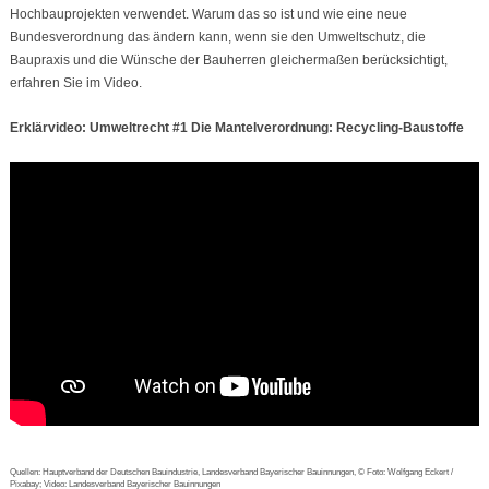
Hochbauprojekten verwendet. Warum das so ist und wie eine neue
Bundesverordnung das ändern kann, wenn sie den Umweltschutz, die
Baupraxis und die Wünsche der Bauherren gleichermaßen berücksichtigt,
erfahren Sie im Video.
Erklärvideo: Umweltrecht #1 Die Mantelverordnung: Recycling-Baustoffe
Quellen: Hauptverband der Deutschen Bauindustrie, Landesverband Bayerischer Bauinnungen, © Foto: Wolfgang Eckert /
Pixabay; Video: Landesverband Bayerischer Bauinnungen