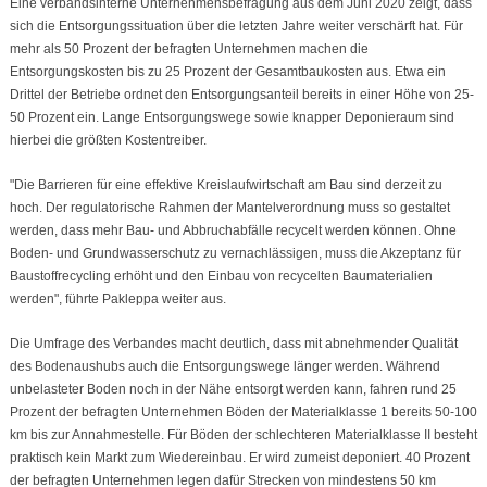
Eine verbandsinterne Unternehmensbefragung aus dem Juni 2020 zeigt, dass
sich die Entsorgungssituation über die letzten Jahre weiter verschärft hat. Für
mehr als 50 Prozent der befragten Unternehmen machen die
Entsorgungskosten bis zu 25 Prozent der Gesamtbaukosten aus. Etwa ein
Drittel der Betriebe ordnet den Entsorgungsanteil bereits in einer Höhe von 25-
50 Prozent ein. Lange Entsorgungswege sowie knapper Deponieraum sind
hierbei die größten Kostentreiber.
"Die Barrieren für eine effektive Kreislaufwirtschaft am Bau sind derzeit zu
hoch. Der regulatorische Rahmen der Mantelverordnung muss so gestaltet
werden, dass mehr Bau- und Abbruchabfälle recycelt werden können. Ohne
Boden- und Grundwasserschutz zu vernachlässigen, muss die Akzeptanz für
Baustoffrecycling erhöht und den Einbau von recycelten Baumaterialien
werden", führte Pakleppa weiter aus.
Die Umfrage des Verbandes macht deutlich, dass mit abnehmender Qualität
des Bodenaushubs auch die Entsorgungswege länger werden. Während
unbelasteter Boden noch in der Nähe entsorgt werden kann, fahren rund 25
Prozent der befragten Unternehmen Böden der Materialklasse 1 bereits 50-100
km bis zur Annahmestelle. Für Böden der schlechteren Materialklasse II besteht
praktisch kein Markt zum Wiedereinbau. Er wird zumeist deponiert. 40 Prozent
der befragten Unternehmen legen dafür Strecken von mindestens 50 km