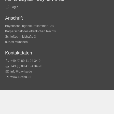
Login
Anschrift
Bayerische Ingenieurekammer-Bau
Körperschaft des öffentlichen Rechts
Schloßschmidstraße 3
80639 München
Kontaktdaten
+49 (0) 89 41 94 34-0
+49 (0) 89 41 94 34-20
info@bayika.de
www.bayika.de