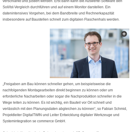
verschlankt und justiert werden. Erst dann kann die Auswerte-Software den
Soll/Ist-Vergleich durchführen und auf einem Monitor darstellen. Ein
datenintensives Vorgehen, bei dem Bandbreite und Rechnerkapazität
insbesondere auf Baustellen schnell zum digitalen Flaschenhals werden.
„Freigaben am Bau können schneller gehen, um beispielsweise die
nachfolgenden Montagearbeiten direkt beginnen zu können oder um
erforderliche Nacharbeiten oder sogar die Nachproduktion schneller in die
Wege leiten zu können. Es ist wichtig, ein Bauteil vor Ort schnell und
verlässlich mit den Planungsdaten abgleichen zu können“, so Fabian Schmid,
Projektleiter DigitalTWIN und Leiter Entwicklung digitaler Werkzeuge und
Systemintegration se commerce GmbH.