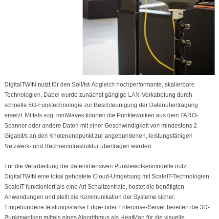
DigitalTWIN nutzt für den Soll/Ist-Abgleich hochperformante, skalierbare
Technologien. Dabei wurde zunächst gängige LAN-Verkabelung durch
schnelle 5G-Funktechnologie zur Beschleunigung der Datenübertragung
ersetzt. Mittels sog. mmWaves können die Punktewolken aus dem FARO-
Scanner oder andere Daten mit einer Geschwindigkeit von mindestens 2
Gigabit/s an den Knotenendpunkt zur angebundenen, leistungsfähigen
Netzwerk- und Rechnerinfrastruktur übertragen werden.
Für die Verarbeitung der datenintensiven Punktewolkenmodelle nutzt
DigitalTWIN eine lokal gehostete Cloud-Umgebung mit ScaleIT-Technologien.
ScaleIT funktioniert als eine Art Schaltzentrale, hostet die benötigten
Anwendungen und stellt die Kommunikation der Systeme sicher.
Eingebundene leistungsstarke Edge- oder Enterprise-Server bereiten die 3D-
Punktewolken mittels eines Algorithmus als HeatMap für die visuelle