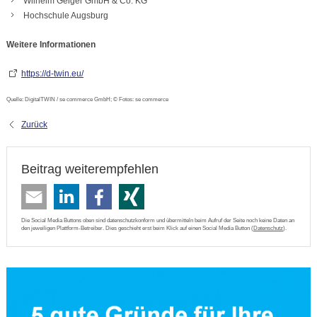
Wilhelm Geiger GmbH & Co. KG
Hochschule Augsburg
Weitere Informationen
https://d-twin.eu/
Quelle: DigitalTWIN / se commerce GmbH; © Fotos: se commerce
Zurück
Beitrag weiterempfehlen
Die Social Media Buttons oben sind datenschutzkonform und übermitteln beim Aufruf der Seite noch keine Daten an
den jeweiligen Plattform-Betreiber. Dies geschieht erst beim Klick auf einen Social Media Button (
Datenschutz
).