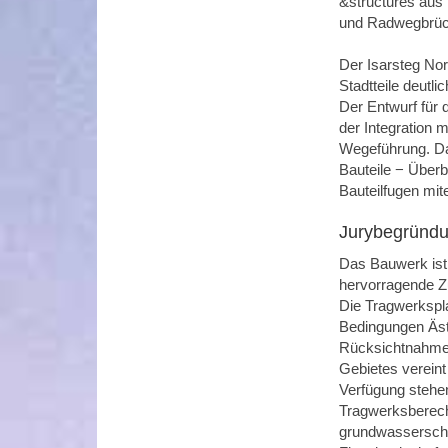
&structures aus
und Radwegbrück
Der Isarsteg Nor
Stadtteile deutl
Der Entwurf für 
der Integration
Wegeführung. Dah
Bauteile − Über
Bauteilfugen mit
Jurybegründ
Das Bauwerk ist 
hervorragende Z
Die Tragwerkspl
Bedingungen Ästh
Rücksichtnahme 
Gebietes vereint
Verfügung stehe
Tragwerksberech
grundwasserscho