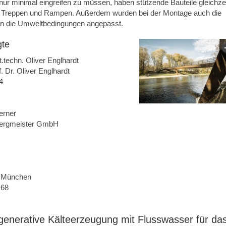
nur minimal eingreifen zu müssen, haben stützende Bauteile gleichzei
n Treppen und Rampen. Außerdem wurden bei der Montage auch die
an die Umweltbedingungen angepasst.
gte
t.techn. Oliver Englhardt
. Dr. Oliver Englhardt
4
erner
Bergmeister GmbH
n München
 68
egenerative Kälteerzeugung mit Flusswasser für da