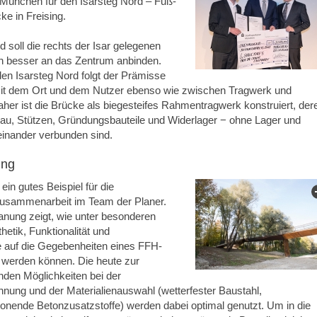
 München für den Isarsteg Nord – Fuß-
e in Freising.
d soll die rechts der Isar gelegenen
ich besser an das Zentrum anbinden.
den Isarsteg Nord folgt der Prämisse
 mit dem Ort und dem Nutzer ebenso wie zwischen Tragwerk und
er ist die Brücke als biegesteifes Rahmentragwerk konstruiert, der
bau, Stützen, Gründungsbauteile und Widerlager − ohne Lager und
einander verbunden sind.
ung
ein gutes Beispiel für die
usammenarbeit im Team der Planer.
anung zeigt, wie unter besonderen
etik, Funktionalität und
auf die Gegebenheiten eines FFH-
 werden können. Die heute zur
nden Möglichkeiten bei der
nung und der Materialienauswahl (wetterfester Baustahl,
nende Betonzusatzstoffe) werden dabei optimal genutzt. Um in die