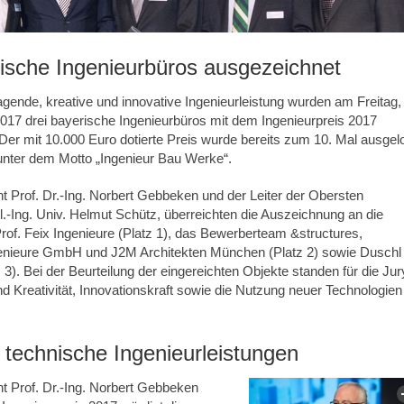
rische Ingenieurbüros ausgezeichnet
agende, kreative und innovative Ingenieurleistung wurden am Freitag,
017 drei bayerische Ingenieurbüros mit dem Ingenieurpreis 2017
er mit 10.000 Euro dotierte Preis wurde bereits zum 10. Mal ausgel
unter dem Motto „Ingenieur Bau Werke“.
 Prof. Dr.-Ing. Norbert Gebbeken und der Leiter der Obersten
.-Ing. Univ. Helmut Schütz, überreichten die Auszeichnung an die
rof. Feix Ingenieure (Platz 1), das Bewerberteam &structures,
enieure GmbH und J2M Architekten München (Platz 2) sowie Duschl
 3). Bei der Beurteilung der eingereichten Objekte standen für die Jur
und Kreativität, Innovationskraft sowie die Nutzung neuer Technologien
 technische Ingenieurleistungen
 Prof. Dr.-Ing. Norbert Gebbeken