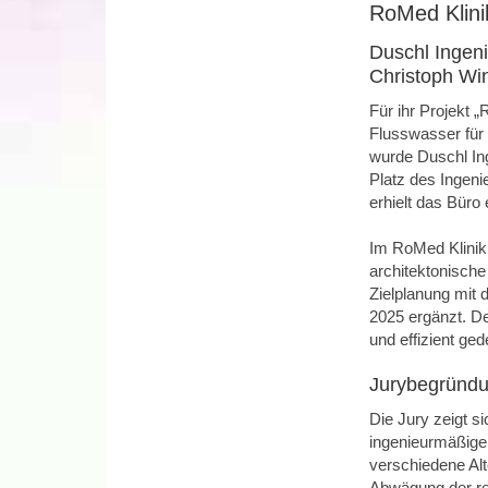
RoMed Klin
Duschl Ingen
Christoph Win
Für ihr Projekt 
Flusswasser für
wurde Duschl I
Platz des Ingeni
erhielt das Büro
Im RoMed Klini
architektonische
Zielplanung mit 
2025 ergänzt. De
und effizient ge
Jurybegründ
Die Jury zeigt s
ingenieurmäßige
verschiedene Alt
Abwägung der rel