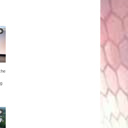
che
ig