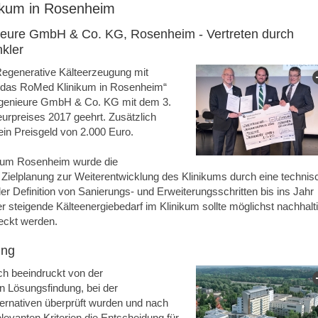
ikum in Rosenheim
ieure GmbH & Co. KG, Rosenheim - Vertreten durch
kler
„Regenerative Kälteerzeugung mit
 das RoMed Klinikum in Rosenheim“
ngenieure GmbH & Co. KG mit dem 3.
eurpreises 2017 geehrt. Zusätzlich
 ein Preisgeld von 2.000 Euro.
kum Rosenheim wurde die
 Zielplanung zur Weiterentwicklung des Klinikums durch eine technis
der Definition von Sanierungs- und Erweiterungsschritten bis ins Jahr
r steigende Kälteenergiebedarf im Klinikum sollte möglichst nachhalt
deckt werden.
ung
ich beeindruckt von der
n Lösungsfindung, bei der
ernativen überprüft wurden und nach
evanten Kriterien die Entscheidung für