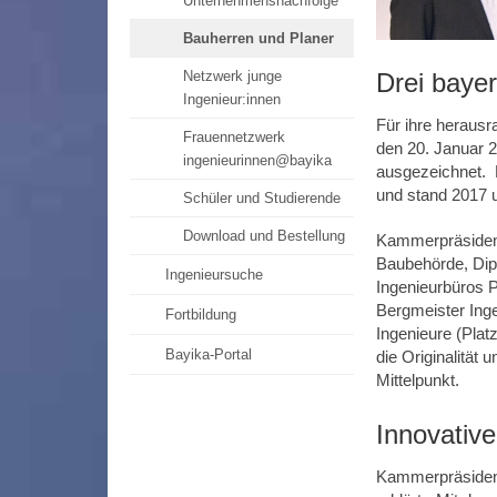
Unternehmensnachfolge
Bauherren und Planer
Netzwerk junge
Drei baye
Ingenieur:innen
Für ihre herausr
Frauennetzwerk
den 20. Januar 2
ingenieurinnen@bayika
ausgezeichnet. D
und stand 2017 
Schüler und Studierende
Download und Bestellung
Kammerpräsident
Baubehörde, Dipl
Ingenieursuche
Ingenieurbüros P
Bergmeister Ing
Fortbildung
Ingenieure (Platz
Bayika-Portal
die Originalität 
Mittelpunkt.
Innovative
Kammerpräsident