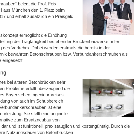
auben“ belegt die Prof. Feix
 aus München den 1. Platz beim
017 und erhält zusätzlich ein Preisgeld
skonzept ermöglicht die Erhöhung
tellung der Tragfähigkeit bestehender Brückenbauwerke unter
g des Verkehrs. Dabei werden erstmals die bereits in der
hnik bewährten Betonschrauben bzw. Verbundankerschrauben als
e eingesetzt.
ung
nes bei älteren Betonbrücken sehr
den Problems erfüllt überzeugend die
es Bayerischen Ingenieurpreises
ndung von auch im Schubbereich
erbundankerschrauben ist eine
urleistung. Sie stellt eine originelle
ternative zum Ersatzneubau von
ar und ist funktionell, praxistauglich und kostengünstig. Durch die
gere Nutzungsdauer von Betonbrücken