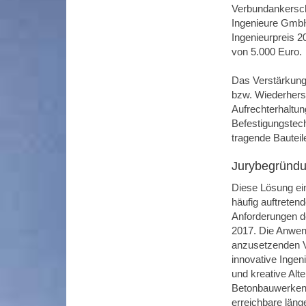
Verbundankerschr
Ingenieure GmbH
Ingenieurpreis 2
von 5.000 Euro.
Das Verstärkung
bzw. Wiederhers
Aufrechterhaltun
Befestigungstec
tragende Bauteil
Jurybegründ
Diese Lösung ei
häufig auftreten
Anforderungen d
2017. Die Anwe
anzusetzenden V
innovative Ingenie
und kreative Al
Betonbauwerken d
erreichbare län