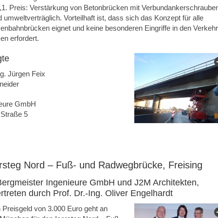
ig,1. Preis: Verstärkung von Betonbrücken mit Verbundankerschraube
d umweltverträglich. Vorteilhaft ist, dass sich das Konzept für alle
enbahnbrücken eignet und keine besonderen Eingriffe in den Verkehr
n erfordert.
gte
ng. Jürgen Feix
hneider
nieure GmbH
Straße 5
sarsteg Nord – Fuß- und Radwegbrücke, Freising
 Bergmeister Ingenieure GmbH und J2M Architekten,
treten durch Prof. Dr.-Ing. Oliver Engelhardt
n Preisgeld von 3.000 Euro geht an