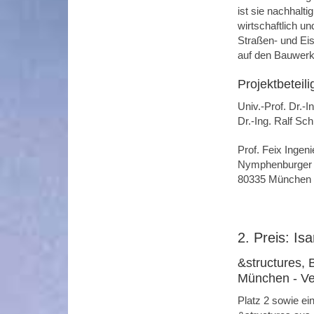
ist sie nachhalt
wirtschaftlich un
Straßen- und Eis
auf den Bauwerke
Projektbeteili
Univ.-Prof. Dr.-I
Dr.-Ing. Ralf Sc
Prof. Feix Inge
Nymphenburger 
80335 München
2. Preis: I
&structures,
München - Ver
Platz 2 sowie ei