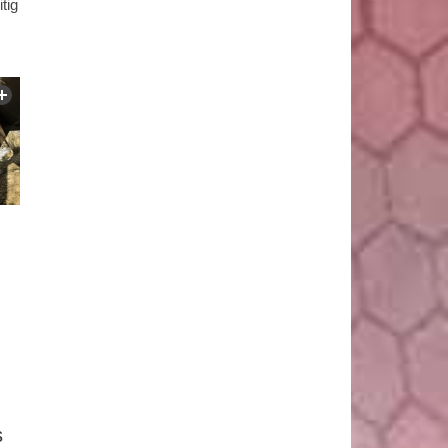
tig
s