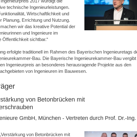
 Ingenieurpreis 2017 würdigt die
ve technische Ingenieurleistungen.
nktionalität, Wirtschaftlichkeit und
er Planung, Errichtung und Nutzung.
machen wir das kreative Potential der
nieurinnen und Ingenieure im
 Öffentlichkeit sichtbar.“
ung erfolgte traditionell im Rahmen des Bayerischen Ingenieuretags d
enieurekammer-Bau. Die Bayerische Ingenieurekammer-Bau vergibt
den Ingenieurpreis an besonderes herausragende Projekte aus den
achgebieten von Ingenieuren im Bauwesen.
räger
erstärkung von Betonbrücken mit
erschrauben
genieure GmbH, München - Vertreten durch Prof. Dr.-Ing.
 „Verstärkung von Betonbrücken mit