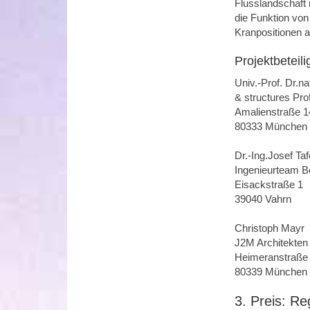
Flusslandschaft 
die Funktion vo
Kranpositionen 
Projektbeteili
Univ.-Prof. Dr.na
& structures Prof
Amalienstraße 1
80333 München
Dr.-Ing.Josef Taf
Ingenieurteam 
Eisackstraße 1
39040 Vahrn
Christoph Mayr
J2M Architekte
Heimeranstraße
80339 München
3. Preis: R