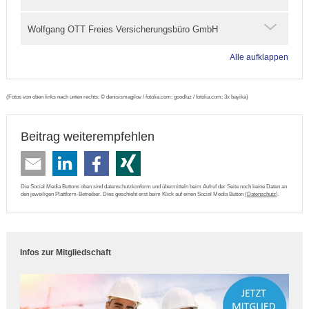
Wolfgang OTT Freies Versicherungsbüro GmbH
Alle aufklappen
(Fotos von oben links nach unten rechts: © denisismagilov / fotolia.com; goodluz / fotolia.com; 3x bayika)
Beitrag weiterempfehlen
Die Social Media Buttons oben sind datenschutzkonform und übermitteln beim Aufruf der Seite noch keine Daten an
den jeweiligen Plattform-Betreiber. Dies geschieht erst beim Klick auf einen Social Media Button (
Datenschutz
).
Infos zur Mitgliedschaft