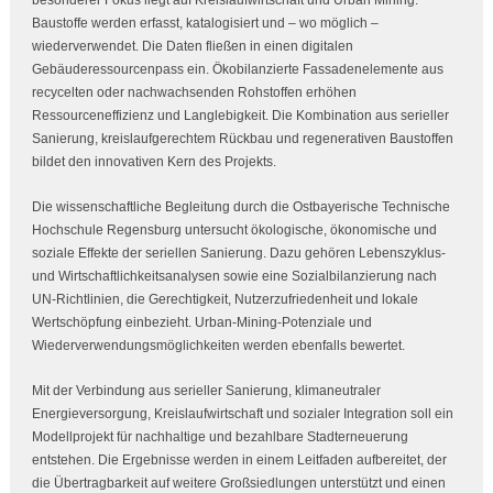
Baustoffe werden erfasst, katalogisiert und – wo möglich –
wiederverwendet. Die Daten fließen in einen digitalen
Gebäuderessourcenpass ein. Ökobilanzierte Fassadenelemente aus
recycelten oder nachwachsenden Rohstoffen erhöhen
Ressourceneffizienz und Langlebigkeit. Die Kombination aus serieller
Sanierung, kreislaufgerechtem Rückbau und regenerativen Baustoffen
bildet den innovativen Kern des Projekts.
Die wissenschaftliche Begleitung durch die Ostbayerische Technische
Hochschule Regensburg untersucht ökologische, ökonomische und
soziale Effekte der seriellen Sanierung. Dazu gehören Lebenszyklus‑
und Wirtschaftlichkeitsanalysen sowie eine Sozialbilanzierung nach
UN‑Richtlinien, die Gerechtigkeit, Nutzerzufriedenheit und lokale
Wertschöpfung einbezieht. Urban‑Mining‑Potenziale und
Wiederverwendungsmöglichkeiten werden ebenfalls bewertet.
Mit der Verbindung aus serieller Sanierung, klimaneutraler
Energieversorgung, Kreislaufwirtschaft und sozialer Integration soll ein
Modellprojekt für nachhaltige und bezahlbare Stadterneuerung
entstehen. Die Ergebnisse werden in einem Leitfaden aufbereitet, der
die Übertragbarkeit auf weitere Großsiedlungen unterstützt und einen