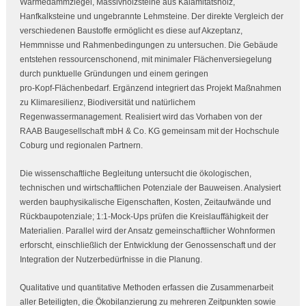
Wärmedämmziegel, Massivholzsteine aus Kalamitätsholz,
Hanfkalksteine und ungebrannte Lehmsteine. Der direkte Vergleich der
verschiedenen Baustoffe ermöglicht es diese auf Akzeptanz,
Hemmnisse und Rahmenbedingungen zu untersuchen. Die Gebäude
entstehen ressourcenschonend, mit minimaler Flächenversiegelung
durch punktuelle Gründungen und einem geringen
pro‑Kopf‑Flächenbedarf. Ergänzend integriert das Projekt Maßnahmen
zu Klimaresilienz, Biodiversität und natürlichem
Regenwassermanagement. Realisiert wird das Vorhaben von der
RAAB Baugesellschaft mbH & Co. KG gemeinsam mit der Hochschule
Coburg und regionalen Partnern.
Die wissenschaftliche Begleitung untersucht die ökologischen,
technischen und wirtschaftlichen Potenziale der Bauweisen. Analysiert
werden bauphysikalische Eigenschaften, Kosten, Zeitaufwände und
Rückbaupotenziale; 1:1‑Mock‑Ups prüfen die Kreislauffähigkeit der
Materialien. Parallel wird der Ansatz gemeinschaftlicher Wohnformen
erforscht, einschließlich der Entwicklung der Genossenschaft und der
Integration der Nutzerbedürfnisse in die Planung.
Qualitative und quantitative Methoden erfassen die Zusammenarbeit
aller Beteiligten, die Ökobilanzierung zu mehreren Zeitpunkten sowie