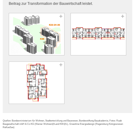
Beitrag zur Transformation der Bauwirtschaft leistet.
Quellen: Bundesministerium für Wohnen, Stadtentwicklung und Bauwesen, Bundesstiftung Bauakademie, Fotos: Raab
Baugesellschaft mbH & Co KG (Kleiner Wohnen@Land KW@L), Greenline Energiedesign (Regensburg Königswiesen
ReKoeSan)