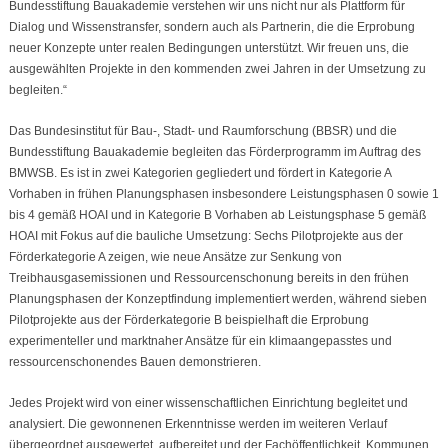
Bundesstiftung Bauakademie verstehen wir uns nicht nur als Plattform für
Dialog und Wissenstransfer, sondern auch als Partnerin, die die Erprobung
neuer Konzepte unter realen Bedingungen unterstützt. Wir freuen uns, die
ausgewählten Projekte in den kommenden zwei Jahren in der Umsetzung zu
begleiten.“
Das Bundesinstitut für Bau-, Stadt- und Raumforschung (BBSR) und die
Bundesstiftung Bauakademie begleiten das Förderprogramm im Auftrag des
BMWSB. Es ist in zwei Kategorien gegliedert und fördert in Kategorie A
Vorhaben in frühen Planungsphasen insbesondere Leistungsphasen 0 sowie 1
bis 4 gemäß HOAI und in Kategorie B Vorhaben ab Leistungsphase 5 gemäß
HOAI mit Fokus auf die bauliche Umsetzung: Sechs Pilotprojekte aus der
Förderkategorie A zeigen, wie neue Ansätze zur Senkung von
Treibhausgasemissionen und Ressourcenschonung bereits in den frühen
Planungsphasen der Konzeptfindung implementiert werden, während sieben
Pilotprojekte aus der Förderkategorie B beispielhaft die Erprobung
experimenteller und marktnaher Ansätze für ein klimaangepasstes und
ressourcenschonendes Bauen demonstrieren.
Jedes Projekt wird von einer wissenschaftlichen Einrichtung begleitet und
analysiert. Die gewonnenen Erkenntnisse werden im weiteren Verlauf
übergeordnet ausgewertet, aufbereitet und der Fachöffentlichkeit, Kommunen