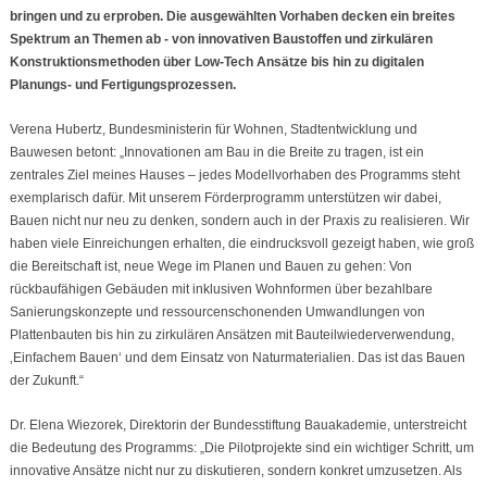
bringen und zu erproben. Die ausgewählten Vorhaben decken ein breites
Spektrum an Themen ab - von innovativen Baustoffen und zirkulären
Konstruktionsmethoden über Low-Tech Ansätze bis hin zu digitalen
Planungs- und Fertigungsprozessen.
Verena Hubertz, Bundesministerin für Wohnen, Stadtentwicklung und
Bauwesen betont: „Innovationen am Bau in die Breite zu tragen, ist ein
zentrales Ziel meines Hauses – jedes Modellvorhaben des Programms steht
exemplarisch dafür. Mit unserem Förderprogramm unterstützen wir dabei,
Bauen nicht nur neu zu denken, sondern auch in der Praxis zu realisieren. Wir
haben viele Einreichungen erhalten, die eindrucksvoll gezeigt haben, wie groß
die Bereitschaft ist, neue Wege im Planen und Bauen zu gehen: Von
rückbaufähigen Gebäuden mit inklusiven Wohnformen über bezahlbare
Sanierungskonzepte und ressourcenschonenden Umwandlungen von
Plattenbauten bis hin zu zirkulären Ansätzen mit Bauteilwiederverwendung,
‚Einfachem Bauen‘ und dem Einsatz von Naturmaterialien. Das ist das Bauen
der Zukunft.“
Dr. Elena Wiezorek, Direktorin der Bundesstiftung Bauakademie, unterstreicht
die Bedeutung des Programms: „Die Pilotprojekte sind ein wichtiger Schritt, um
innovative Ansätze nicht nur zu diskutieren, sondern konkret umzusetzen. Als