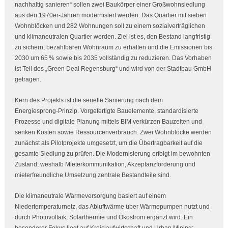
nachhaltig sanieren“ sollen zwei Baukörper einer Großwohnsiedlung
aus den 1970er‑Jahren modernisiert werden. Das Quartier mit sieben
Wohnblöcken und 282 Wohnungen soll zu einem sozialverträglichen
und klimaneutralen Quartier werden. Ziel ist es, den Bestand langfristig
zu sichern, bezahlbaren Wohnraum zu erhalten und die Emissionen bis
2030 um 65 % sowie bis 2035 vollständig zu reduzieren. Das Vorhaben
ist Teil des „Green Deal Regensburg“ und wird von der Stadtbau GmbH
getragen.
Kern des Projekts ist die serielle Sanierung nach dem
Energiesprong‑Prinzip. Vorgefertigte Bauelemente, standardisierte
Prozesse und digitale Planung mittels BIM verkürzen Bauzeiten und
senken Kosten sowie Ressourcenverbrauch. Zwei Wohnblöcke werden
zunächst als Pilotprojekte umgesetzt, um die Übertragbarkeit auf die
gesamte Siedlung zu prüfen. Die Modernisierung erfolgt im bewohnten
Zustand, weshalb Mieterkommunikation, Akzeptanzförderung und
mieterfreundliche Umsetzung zentrale Bestandteile sind.
Die klimaneutrale Wärmeversorgung basiert auf einem
Niedertemperaturnetz, das Abluftwärme über Wärmepumpen nutzt und
durch Photovoltaik, Solarthermie und Ökostrom ergänzt wird. Ein
besonderer Fokus liegt auf Kreislaufwirtschaft und Urban Mining: