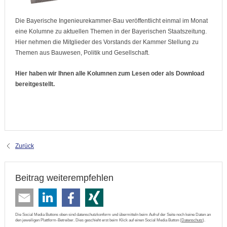
Die Bayerische Ingenieurekammer-Bau veröffentlicht einmal im Monat
eine Kolumne zu aktuellen Themen in der Bayerischen Staatszeitung.
Hier nehmen die Mitglieder des Vorstands der Kammer Stellung zu
Themen aus Bauwesen, Politik und Gesellschaft.
Hier haben wir Ihnen alle Kolumnen zum Lesen oder als Download
bereitgestellt.
Zurück
Beitrag weiterempfehlen
Die Social Media Buttons oben sind datenschutzkonform und übermitteln beim Aufruf der Seite noch keine Daten an
den jeweiligen Plattform-Betreiber. Dies geschieht erst beim Klick auf einen Social Media Button (
Datenschutz
).