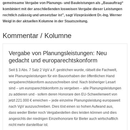
gemeinsame Vergabe von Planungs- und Bauleistungen als „Bauauftrag“
kombiniert mit der anschließenden losweisen Vergabe dieser Leistungen
rechtlich zulässig und umsetzbar ist", sagt Vizepräsident Dr.-Ing. Werner
Weigl in der aktuellen Kolumne in der Staatszeitung.
Kommentar / Kolumne
Vergabe von Planungsleistungen: Neu
gedacht und europarechtskonform
Seit § 3 Abs. 7 Satz 2 VgV a.F. gestrichen wurde, rätselt die Fachwelt,
wie Planungsleistungen für ein Bauvorhaben der öffentlichen Hand
vergaberechtskonform auszuschreiben sind. Nach bisheriger Lesart
sind – um europarechtskonform zu vergeben – alle Planungsleistungen
zu addieren und - sofern deren Honorare den EU-Schwellenwert von
jetzt 221.000 € erreichen – jede einzelne Planungsleistung europaweit
nach VgV auszuschreiben. Dies löst einen so hohen Aufwand aus,
dass weder Bieter noch Vergabestellen dies leisten können und dies
angesichts der niedrigen Einzelhonorare für Bieter auch wirtschaftlich
nicht mehr darstellbar ist.