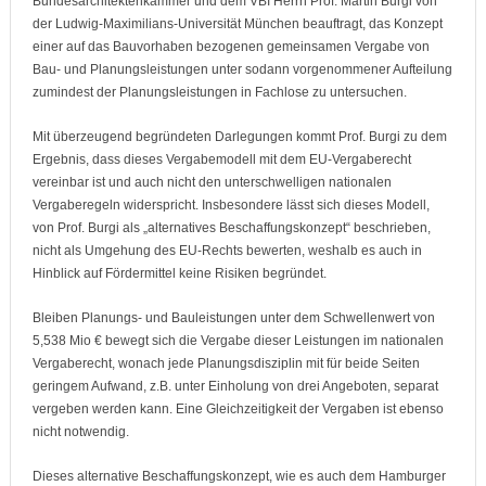
Bundesarchitektenkammer und dem VBI Herrn Prof. Martin Burgi von
der Ludwig-Maximilians-Universität München beauftragt, das Konzept
einer auf das Bauvorhaben bezogenen gemeinsamen Vergabe von
Bau- und Planungsleistungen unter sodann vorgenommener Aufteilung
zumindest der Planungsleistungen in Fachlose zu untersuchen.
Mit überzeugend begründeten Darlegungen kommt Prof. Burgi zu dem
Ergebnis, dass dieses Vergabemodell mit dem EU-Vergaberecht
vereinbar ist und auch nicht den unterschwelligen nationalen
Vergaberegeln widerspricht. Insbesondere lässt sich dieses Modell,
von Prof. Burgi als „alternatives Beschaffungskonzept“ beschrieben,
nicht als Umgehung des EU-Rechts bewerten, weshalb es auch in
Hinblick auf Fördermittel keine Risiken begründet.
Bleiben Planungs- und Bauleistungen unter dem Schwellenwert von
5,538 Mio € bewegt sich die Vergabe dieser Leistungen im nationalen
Vergaberecht, wonach jede Planungsdisziplin mit für beide Seiten
geringem Aufwand, z.B. unter Einholung von drei Angeboten, separat
vergeben werden kann. Eine Gleichzeitigkeit der Vergaben ist ebenso
nicht notwendig.
Dieses alternative Beschaffungskonzept, wie es auch dem Hamburger