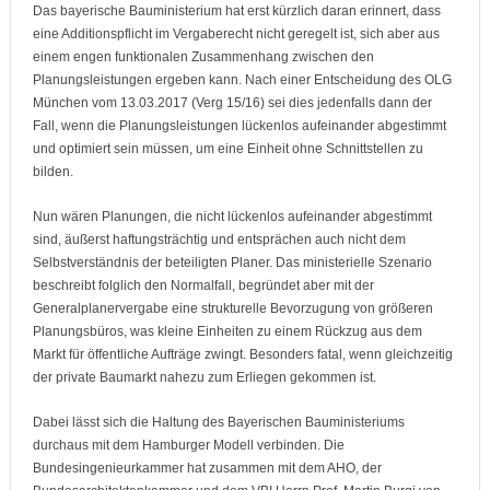
Das bayerische Bauministerium hat erst kürzlich daran erinnert, dass
eine Additionspflicht im Vergaberecht nicht geregelt ist, sich aber aus
einem engen funktionalen Zusammenhang zwischen den
Planungsleistungen ergeben kann. Nach einer Entscheidung des OLG
München vom 13.03.2017 (Verg 15/16) sei dies jedenfalls dann der
Fall, wenn die Planungsleistungen lückenlos aufeinander abgestimmt
und optimiert sein müssen, um eine Einheit ohne Schnittstellen zu
bilden.
Nun wären Planungen, die nicht lückenlos aufeinander abgestimmt
sind, äußerst haftungsträchtig und entsprächen auch nicht dem
Selbstverständnis der beteiligten Planer. Das ministerielle Szenario
beschreibt folglich den Normalfall, begründet aber mit der
Generalplanervergabe eine strukturelle Bevorzugung von größeren
Planungsbüros, was kleine Einheiten zu einem Rückzug aus dem
Markt für öffentliche Aufträge zwingt. Besonders fatal, wenn gleichzeitig
der private Baumarkt nahezu zum Erliegen gekommen ist.
Dabei lässt sich die Haltung des Bayerischen Bauministeriums
durchaus mit dem Hamburger Modell verbinden. Die
Bundesingenieurkammer hat zusammen mit dem AHO, der