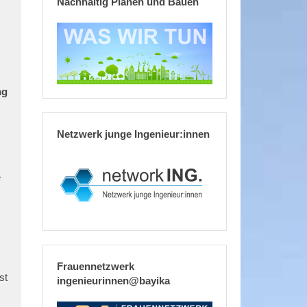
Nachhaltig Planen und Bauen
ng
Netzwerk junge Ingenieur:innen
e
Frauennetzwerk
st
ingenieurinnen@bayika