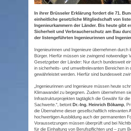
In ihrer Brüsseler Erklärung fordert die 71.
einheitliche gesetzliche Mitgliedschaft von lis
Ingenieurkammern der Länder. Bis heute gibt e
Sicherheit und Verbraucherschutz am Bau durc
der listengeführten Ingenieurinnen und Ingeni
Ingenieurinnen und Ingenieure übernehmen durch ih
Bürger. Hierfür müssen sie zwingend notwendige Vo
Gesetzgeber der Länder: Nur durch bundesweit einh
in sicherheits- und umweltrelevanten Bereichen in
gewährleistet werden. Hierfür sind bundesweit zwi
„Ingenieurinnen und Ingenieure müssen heute sch
Klimawandel zu begegnen. Zudem übernehmen sie
Infrastrukturprojekten tagtäglich die Gewähr für 
Sachwerte.“, betont
Dr.-Ing. Heinrich Bökamp
, P
die Übernahme dieser gesellschaftlich relevanten A
hochwertigen Ausbildung auch der permanenten For
Voraussetzungen müssen überprüft und bei Nichtbe
für die Einhaltung von Berufspflichten und – zum 