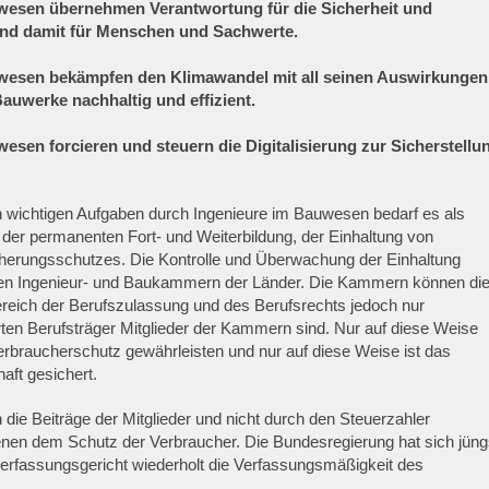
wesen übernehmen Verantwortung für die Sicherheit und
und damit für Menschen und Sachwerte.
uwesen bekämpfen den Klimawandel mit all seinen Auswirkungen
uwerke nachhaltig und effizient.
esen forcieren und steuern die Digitalisierung zur Sicherstellu
ch wichtigen Aufgaben durch Ingenieure im Bauwesen bedarf es als
 der permanenten Fort- und Weiterbildung, der Einhaltung von
cherungsschutzes. Die Kontrolle und Überwachung der Einhaltung
 den Ingenieur- und Baukammern der Länder. Die Kammern können di
ereich der Berufszulassung und des Berufsrechts jedoch nur
en Berufsträger Mitglieder der Kammern sind. Nur auf diese Weise
braucherschutz gewährleisten und nur auf diese Weise ist das
aft gesichert.
ie Beiträge der Mitglieder und nicht durch den Steuerzahler
enen dem Schutz der Verbraucher. Die Bundesregierung hat sich jüng
fassungsgericht wiederholt die Verfassungsmäßigkeit des