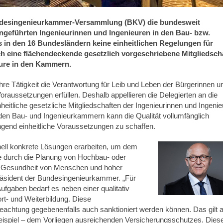
 Bundesingenieurkammer-Versammlung (BKV) die bundesweit
tengeführten Ingenieurinnen und Ingenieuren in den Bau- bzw.
s in den 16 Bundesländern keine einheitlichen Regelungen für
h eine flächendeckende gesetzlich vorgeschriebene Mitgliedsch
eure in den Kammern.
re Tätigkeit die Verantwortung für Leib und Leben der Bürgerinnen u
raussetzungen erfüllen. Deshalb appellieren die Delegierten an die
eitliche gesetzliche Mitgliedschaften der Ingenieurinnen und Ingenie
 den Bau- und Ingenieurkammern kann die Qualität vollumfänglich
ngend einheitliche Voraussetzungen zu schaffen.
nell konkrete Lösungen erarbeiten, um dem
 durch die Planung von Hochbau- oder
die Gesundheit von Menschen und hoher
räsident der Bundesingenieurkammer. „Für
ufgaben bedarf es neben einer qualitativ
t- und Weiterbildung. Diese
achtung gegebenenfalls auch sanktioniert werden können. Das gilt 
Beispiel – dem Vorliegen ausreichenden Versicherungsschutzes. Dies