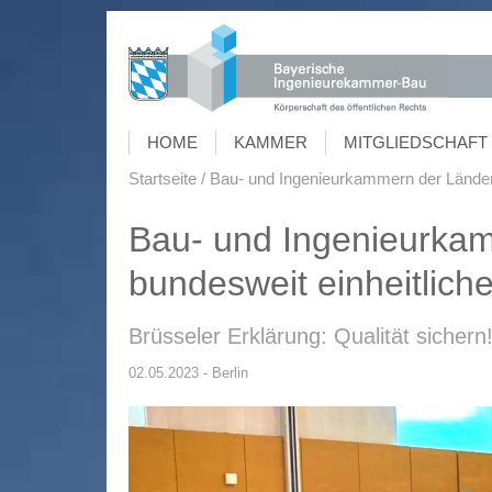
HOME
KAMMER
MITGLIEDSCHAFT 
Startseite
Bau- und Ingenieurkammern der Länder f
Bau- und Ingenieurkam
bundesweit einheitliche
Brüsseler Erklärung: Qualität sichern
02.05.2023 - Berlin