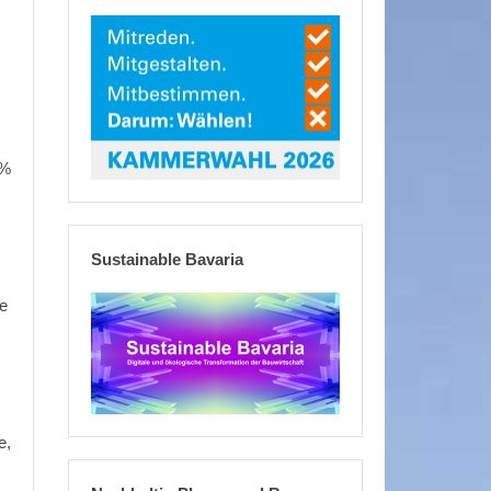
 %
Sustainable Bavaria
re
e,