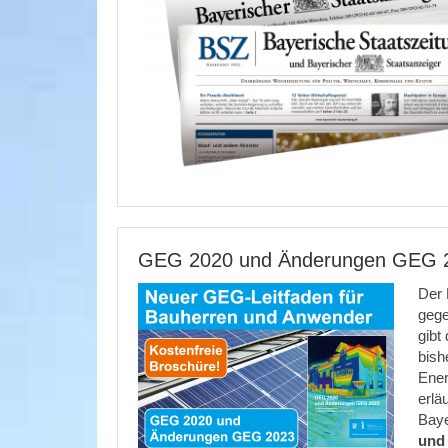
GEG 2020 und Änderungen GEG 20
Der 
gege
gibt
bish
Ener
erlä
Baye
und 