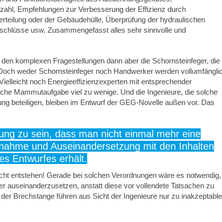
ahl, Empfehlungen zur Verbesserung der Effizienz durch
teilung oder der Gebäudehülle, Überprüfung der hydraulischen
schlüsse usw. Zusammengefasst alles sehr sinnvolle und
 den komplexen Fragestellungen dann aber die Schornsteinfeger, die
 Doch weder Schornsteinfeger noch Handwerker werden vollumfängli
Vielleicht noch Energieeffizienzexperten mit entsprechender
olche Mammutaufgabe viel zu wenige. Und die Ingenieure, die solche
ung beteiligen, bleiben im Entwurf der GEG-Novelle außen vor. Das
ung zu sein, dass man nicht einmal mehr eine
gnahme und Auseinandersetzung mit den Inhalten
es Entwurfes erhält.
nicht entstehen! Gerade bei solchen Verordnungen wäre es notwendig,
er auseinanderzusetzen, anstatt diese vor vollendete Tatsachen zu
t der Brechstange führen aus Sicht der Ingenieure nur zu inakzeptabl