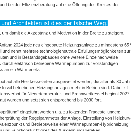
nd bei der Effizienzberatung auf eine Öffnung des Kreises der
 und Architekten ist dies der falsche Weg.
 um damit die Akzeptanz und Motivation in der Breite zu steigern.
ab Anfang 2024 jede neu eingebaute Heizungsanlage zu mindestens 65
l und nennt mehrere technologieneutrale Erfüllungsmöglichkeiten zur
ubauten und in Bestandsgebäuden ohne weitere Einzelnachweise
 durch elektrisch betriebene Wärmepumpen zur vollständigen
s an ein Wärmenetz.
t auf alle Heizkesselarten ausgeweitet werden, die älter als 30 Jah
e fossil betriebenen Heizungsanlagen mehr in Betrieb sind. Dabei ist
riebsverbot für Niedertemperatur- und Brennwertkessel beginnt 2027
aut wurden und setzt sich entsprechend bis 2030 fort.
bsprüfung“ eingeführt werden u.a. zu folgenden Fragestellungen:
berprüfung der Regelparameter der Anlage, Einstellung von Heizkurv
ivalenzpunkt und Betriebsweise einer Wärmepumpen-Hybridheizung,
n und Funktionstüchtigkeit des Ausdehnungsgefäßes,