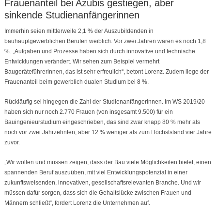
Frauenanteil bei Azubis gestiegen, aber
sinkende Studienanfängerinnen
Immerhin seien mittlerweile 2,1 % der Auszubildenden in
bauhauptgewerblichen Berufen weiblich. Vor zwei Jahren waren es noch 1,8
%. „Aufgaben und Prozesse haben sich durch innovative und technische
Entwicklungen verändert. Wir sehen zum Beispiel vermehrt
Baugeräteführerinnen, das ist sehr erfreulich“, betont Lorenz. Zudem liege der
Frauenanteil beim gewerblich dualen Studium bei 8 %.
Rückläufig sei hingegen die Zahl der Studienanfängerinnen. Im WS 2019/20
haben sich nur noch 2.770 Frauen (von insgesamt 9.500) für ein
Bauingenieurstudium eingeschrieben, das sind zwar knapp 80 % mehr als
noch vor zwei Jahrzehnten, aber 12 % weniger als zum Höchststand vier Jahre
zuvor.
„Wir wollen und müssen zeigen, dass der Bau viele Möglichkeiten bietet, einen
spannenden Beruf auszuüben, mit viel Entwicklungspotenzial in einer
zukunftsweisenden, innovativen, gesellschaftsrelevanten Branche. Und wir
müssen dafür sorgen, dass sich die Gehaltslücke zwischen Frauen und
Männern schließt“, fordert Lorenz die Unternehmen auf.