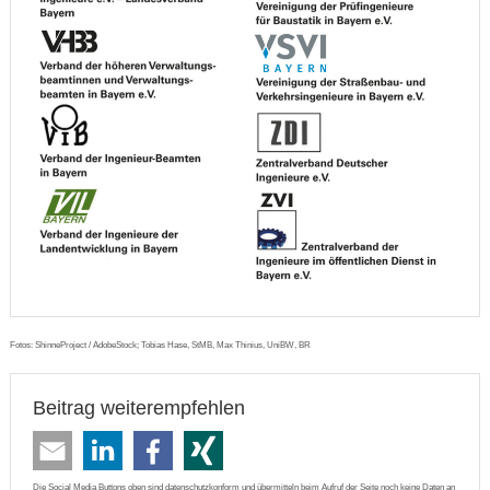
Fotos: ShinneProject / AdobeStock; Tobias Hase, StMB, Max Thinius, UniBW, BR
Beitrag weiterempfehlen
Die Social Media Buttons oben sind datenschutzkonform und übermitteln beim Aufruf der Seite noch keine Daten an