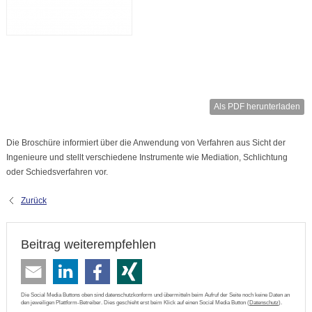
Als PDF herunterladen
Die Broschüre informiert über die Anwendung von Verfahren aus Sicht der
Ingenieure und stellt verschiedene Instrumente wie Mediation, Schlichtung
oder Schiedsverfahren vor.
Zurück
Beitrag weiterempfehlen
Die Social Media Buttons oben sind datenschutzkonform und übermitteln beim Aufruf der Seite noch keine Daten an
den jeweiligen Plattform-Betreiber. Dies geschieht erst beim Klick auf einen Social Media Button (
Datenschutz
).